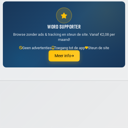
WORD SUPPORTER
Browse zonder ads & tracking en steun de site. Vanaf €2,08 per
maand!
Geen advertenties
Toegang tot de app
Steun de site
Meer info