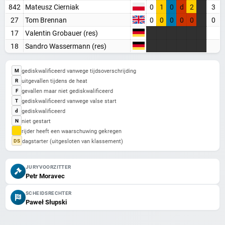
842
Mateusz Cierniak
0
1
0
d
2
3
27
Tom Brennan
0
0
0
0
0
0
Maak een gratis account aan
17
Valentin Grobauer (res)
Word Supporter, zonder advertenties & tracking
18
Sandro Wassermann (res)
Steun de site
gediskwalificeerd vanwege tijdsoverschrijding
M
Registreer gratis
uitgevallen tijdens de heat
R
gevallen maar niet gediskwalificeerd
F
Misschien later
gediskwalificeerd vanwege valse start
T
gediskwalificeerd
d
niet gestart
N
Heb je al een account? Inloggen
rijder heeft een waarschuwing gekregen
dagstarter (uitgesloten van klassement)
DS
JURYVOORZITTER
Petr Moravec
SCHEIDSRECHTER
Paweł Słupski