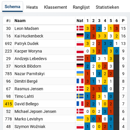
Schema
Heats
Klassement
Ranglijst
Statistieken
#
Naam
Nat
1
2
3
4
5
6
P
30
Leon Madsen
3
3
2
3
1
3
15
16
Kai Huckenbeck
2
3
3
3
3
2
16
692
Patryk Dudek
3
2
2
3
2
1
13
223
Kacper Woryna
0
3
2
1
3
0
9
29
Andzejs Lebedevs
1
1
3
1
3
9
37
Norick Blödorn
2
2
0
2
3
9
785
Nazar Parnitskyi
1
1
3
2
2
9
96
Dimitri Bergé
3
1
1
2
1
8
67
Rasmus Jensen
2
3
1
1
0
7
98
Timo Lahti
1
2
3
1
0
7
415
David Bellego
2
2
1
0
2
7
52
Michael Jepsen Jensen
0
0
2
3
1
6
WORD LID VAN BAANSPORTFANSITE!
778
Marko Levishyn
3
0
1
0
0
4
Blijf op de hoogte van alle baansport evenementen
48
Szymon Woźniak
1
0
0
2
1
4