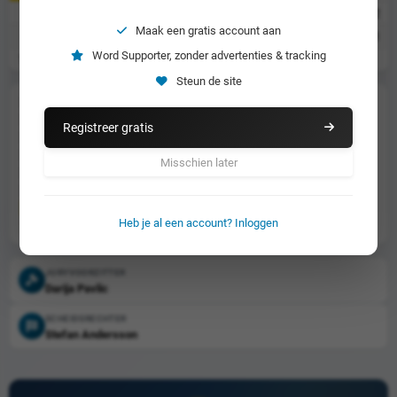
7
Fabian Magnusson
1
0
0
1
0
2
Maak een gratis account aan
6
Imre Vigre
0
1
0
0
0
1
Word Supporter, zonder advertenties & tracking
17
Mike Jarczewski (res)
Steun de site
gediskwalificeerd vanwege tijdsoverschrijding
M
uitgevallen tijdens de heat
R
Registreer gratis
gevallen maar niet gediskwalificeerd
F
gediskwalificeerd vanwege valse start
T
Misschien later
gediskwalificeerd
d
niet gestart
N
rijder heeft een waarschuwing gekregen
Heb je al een account? Inloggen
dagstarter (uitgesloten van klassement)
DS
JURYVOORZITTER
Darija Pavlic
SCHEIDSRECHTER
Stefan Andersson