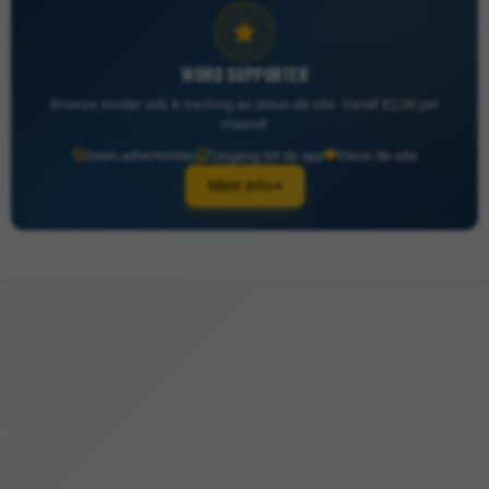
WORD SUPPORTER
Browse zonder ads & tracking en steun de site. Vanaf €2,08 per
maand!
Geen advertenties
Toegang tot de app
Steun de site
Meer info