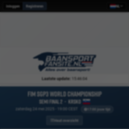
Inloggen
Registreren
NL
Laatste update:
15:46:04
FIM SGP3 World Championship
Semi final 2
-
Krsko
zaterdag 24 mei 2025 - 19:00 CEST
17:00 jouw tijd
Heat overzicht