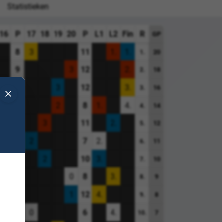
Statistieken
16
P
17
18
19
20
P
L1
L2
Fin
R
GP
8
3
11
1.
1.
20
1.
9
3
12
2.
18
2.
9
3
12
3.
16
3.
6
2
8
1.
4.
14
4.
3
8
3
11
2.
12
5.
5
2
7
2.
11
6.
8
2
10
3.
10
7.
8
0
8
3.
9
8.
11
1
12
4.
8
9.
2
6
0
6
4.
7
10.