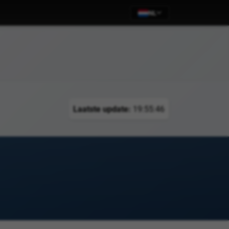
NL
Laatste update:
19:55:46