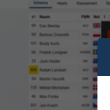
Schema
Heats
Klassement
Ra
Naam
FMN
Nat
1
#
99
Dan Bewley
ACU
95
Bartosz Zmarzlik
PZM
101
Brady Kurtz
MA
66
2
Fredrik Lindgren
SVEMO
25
Jack Holder
MA
505
Robert Lambert
ACU
54
3
Martin Vaculik
SMF
155
Mikkel Michelsen
DMU
46
Max Fricke
MA
201
Jan Kvech
ACCR