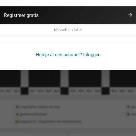
0
0
0
0
3
3
Registreer gratis
1
0
1
2
3
0
2
2
0
2
2
Misschien later
1
1
0
1
1
2
2
0
0
1
1
1
2
0
Heb je al een account? Inloggen
1
1
0
1
0
1
0
1.4
62.1
62.3
62.1
62.4
62.5
62.0
63.2
62.3
62.3
63.4
63.2
63.4
62.8
uitgevallen tijdens de heat
gev
R
F
gediskwalificeerd
nie
d
N
dagstarter (uitgesloten van klassement)
DS