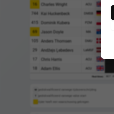
16
Charles Wright
ACU
744
1
Kai Huckenbeck
DMSB
415
0
Dominik Kubera
PZM
69
Jason Doyle
MA
105
Anders Thomsen
DMU
29
Andžejs Ļebedevs
LaMSF
17
Chris Harris
ACU
18
Adam Ellis
ACU
60.7
6
Heat times:
gediskwalificeerd vanwege tijdsoverschrijding
M
gediskwalificeerd vanwege valse start
T
rijder heeft een waarschuwing gekregen