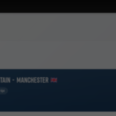
tain
-
Manchester
tijd