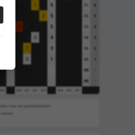
1
4
1
5
6
11.
0
3
2
5
5
12.
4
1
5
4
13.
4
0
4
3
14.
2
1
3
2
15.
1
0
1
1
16.
-
NS
-
NS
63.2
63.9
63.7
63.1
63.5
63.6
63.2
63.1
allen maar niet gediskwalificeerd
t gestart