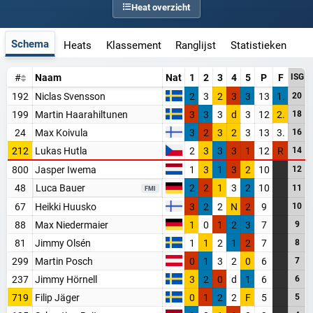
Heat overzicht
Schema
Heats
Klassement
Ranglijst
Statistieken
#
Naam
Nat
1
2
3
4
5
P
F
ISG
192
Niclas Svensson
2
3
2
3
3
13
1.
20
199
Martin Haarahiltunen
3
3
3
d
3
12
2.
18
24
Max Koivula
3
2
3
2
3
13
3.
16
212
Lukas Hutla
2
3
3
3
1
12
R
14
800
Jasper Iwema
1
3
1
3
2
10
12
48
Luca Bauer
2
2
1
3
2
10
11
FMI
67
Heikki Huusko
3
2
2
N
2
9
10
88
Max Niedermaier
1
0
1
2
3
7
9
81
Jimmy Olsén
1
1
2
1
2
7
8
299
Martin Posch
0
1
3
2
0
6
7
237
Jimmy Hörnell
3
2
0
d
1
6
6
WORD LID VAN BAANSPORTFANSITE!
719
Filip Jäger
0
1
2
2
F
5
5