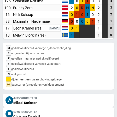
Blijf op de hoogte van alle baansport evenementen
125
Sebastian Reitsma
1
0
1
1
0
3
4
100
Franky Zorn
2
0
R
N
N
2
3
16
Niek Schaap
0
1
0
1
0
2
2
Maak een gratis account aan
38
Maximilian Niedermaier
0
0
0
0
1
1
1
Word Supporter, zonder advertenties & tracking
17
Leon Kramer (res)
0
1
1
0
SVEMO
Steun de site
18
Melwin Björklin (res)
1
1
0
Registreer gratis
gediskwalificeerd vanwege tijdsoverschrijding
M
uitgevallen tijdens de heat
R
Misschien later
gevallen maar niet gediskwalificeerd
F
gediskwalificeerd vanwege valse start
T
gediskwalificeerd
d
Heb je al een account? Inloggen
niet gestart
N
rijder heeft een waarschuwing gekregen
dagstarter (uitgesloten van klassement)
DS
JURYVOORZITTER
Mikael Karlsson
SCHEIDSRECHTER
Christina Turnbull