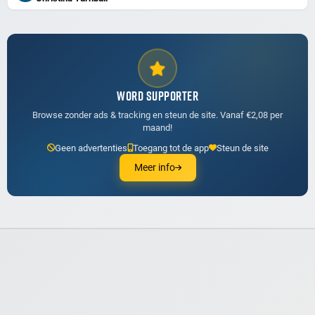
WORD SUPPORTER
Browse zonder ads & tracking en steun de site. Vanaf €2,08 per
maand!
Geen advertenties
Toegang tot de app
Steun de site
Meer info