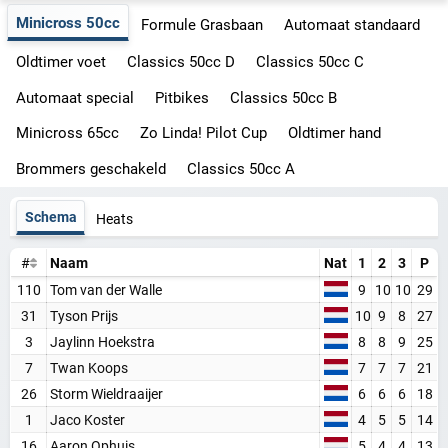
Minicross 50cc
Formule Grasbaan
Automaat standaard
Oldtimer voet
Classics 50cc D
Classics 50cc C
Automaat special
Pitbikes
Classics 50cc B
Minicross 65cc
Zo Linda! Pilot Cup
Oldtimer hand
Brommers geschakeld
Classics 50cc A
Schema
Heats
#
Naam
Nat
1
2
3
P
110
Tom van der Walle
9
10
10
29
31
Tyson Prijs
10
9
8
27
3
Jaylinn Hoekstra
8
8
9
25
7
Twan Koops
7
7
7
21
26
Storm Wieldraaijer
6
6
6
18
1
Jaco Koster
4
5
5
14
16
Aaron Ophuis
5
4
4
13