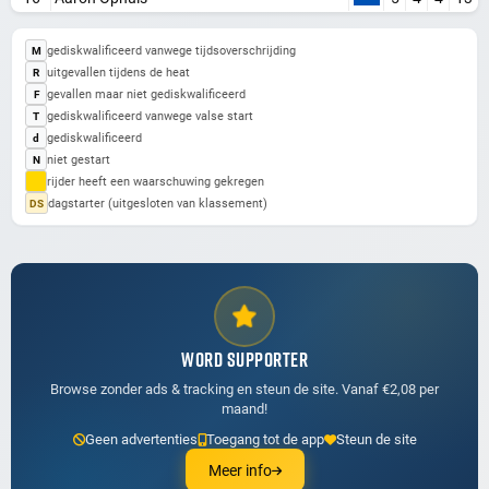
gediskwalificeerd vanwege tijdsoverschrijding
M
uitgevallen tijdens de heat
R
gevallen maar niet gediskwalificeerd
F
gediskwalificeerd vanwege valse start
T
gediskwalificeerd
d
niet gestart
N
rijder heeft een waarschuwing gekregen
dagstarter (uitgesloten van klassement)
DS
WORD SUPPORTER
Browse zonder ads & tracking en steun de site. Vanaf €2,08 per
maand!
Geen advertenties
Toegang tot de app
Steun de site
Meer info