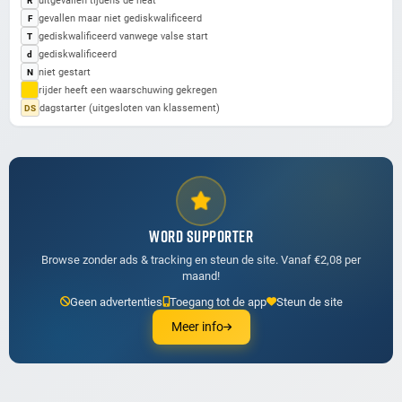
gevallen maar niet gediskwalificeerd
F
gediskwalificeerd vanwege valse start
T
gediskwalificeerd
d
niet gestart
N
rijder heeft een waarschuwing gekregen
dagstarter (uitgesloten van klassement)
DS
WORD SUPPORTER
Browse zonder ads & tracking en steun de site. Vanaf €2,08 per
maand!
Geen advertenties
Toegang tot de app
Steun de site
Meer info