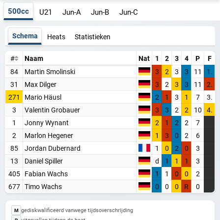
500cc
U21
Jun-A
Jun-B
Jun-C
Schema
Heats
Statistieken
#
Naam
Nat
1
2
3
4
P
F
84
Martin Smolinski
3
2
3
3
11
1.
31
Max Dilger
3
2
3
3
11
2.
271
Mario Häusl
2
1
3
1
7
3.
3
Valentin Grobauer
3
3
2
2
10
4.
1
Jonny Wynant
2
1
2
2
7
2
Marlon Hegener
1
3
0
2
6
85
Jordan Dubernard
1
0
2
0
3
13
Daniel Spiller
d
1
1
1
3
405
Fabian Wachs
1
1
0
0
2
677
Timo Wachs
0
0
0
R
0
gediskwalificeerd vanwege tijdsoverschrijding
M
uitgevallen tijdens de heat
R