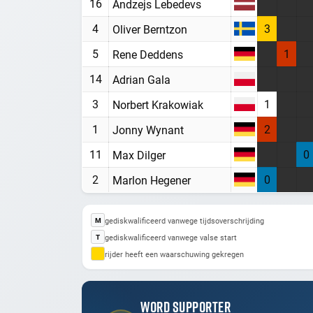
16
Andzejs Lebedevs
4
3
Oliver Berntzon
5
1
Rene Deddens
14
Adrian Gala
3
1
Norbert Krakowiak
1
2
Jonny Wynant
11
0
Max Dilger
2
0
Marlon Hegener
gediskwalificeerd vanwege tijdsoverschrijding
M
gediskwalificeerd vanwege valse start
T
rijder heeft een waarschuwing gekregen
WORD SUPPORTER