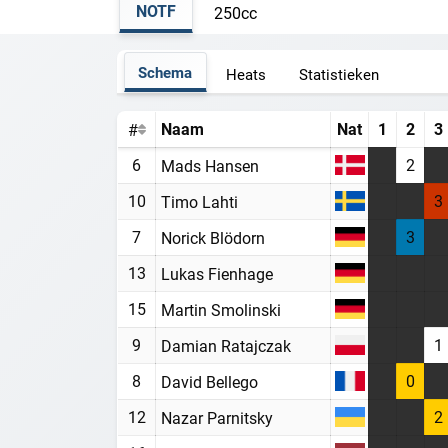
NOTF
250cc
Schema
Heats
Statistieken
Naam
Nat
1
2
3
#
6
2
Mads Hansen
10
3
Timo Lahti
7
3
Norick Blödorn
13
Lukas Fienhage
15
Martin Smolinski
9
1
Damian Ratajczak
8
0
David Bellego
12
2
Nazar Parnitsky