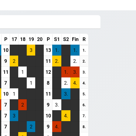
P
17
18
19
20
P
S1
S2
Fin
R
10
3
13
1.
1.
1.
9
2
11
2.
2.
2.
11
1
12
1.
3.
3.
7
1
8
2.
4.
4.
10
1
11
3.
5.
7
2
9
3.
6.
7
3
10
4.
7.
7
2
9
4.
8.