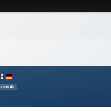
rg
0 jouw tijd