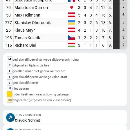
Blijf op de hoogte van alle baansport evenementen
70
Masatoshi Ohmori
3
3
4
2
12
4.
7
58
Max Hellmann
5
4
3
4
16
5.
6
777
Stanislav Ohorodnik
2
3
2
6
13
6.
5
Maak een gratis account aan
25
Klaus Mayr
4
2
1
3
10
7.
4
Word Supporter, zonder advertenties & tracking
193
Tomas Kolarik
1
2
2
2
7
8.
3
Steun de site
116
Richard Biel
3
1
1
1
6
9.
2
Registreer gratis
gediskwalificeerd vanwege tijdsoverschrijding
M
uitgevallen tijdens de heat
Misschien later
R
gevallen maar niet gediskwalificeerd
F
gediskwalificeerd vanwege valse start
T
gediskwalificeerd
d
Heb je al een account? Inloggen
niet gestart
N
rijder heeft een waarschuwing gekregen
dagstarter (uitgesloten van klassement)
DS
JURYVOORZITTER
Claudio Schmit