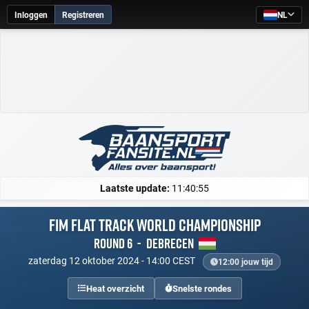
Inloggen
Registreren
NL
Laatste update:
11:40:55
FIM Flat Track World Championship
Round 6
-
Debrecen
zaterdag 12 oktober 2024 - 14:00 CEST
12:00 jouw tijd
Heat overzicht
Snelste rondes