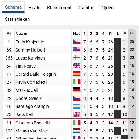
Schema
Heats
Klassement
Training
Tijden
Statistieken
#
Naam
Nat
1
2
3
4
P
L
F
FT
1
Ervin Krajcovic
7
6
6
7
26
1.
25
69
Sammy Halbert
6
6
7
5
24
2.
22
365
Lasse Kurvinen
2
7
6
6
21
3.
20
54
Tim Neave
6
6
7
7
26
4.
18
17
Gerard Bailo Pelegrin
7
7
6
3
23
5.
16
27
Kevin Corradetti
7
7
5
6
25
6.
15
82
Markus Jell
4
5
7
5
21
7.
14
22
Ondrej Svedik
3
4
4
7
18
8.
13
16
Santiago Arangio
1
5
4
3
13
1.
9.
12
73
Jack Bell
5
3
5
4
17
10.
11
11
Giacomo Bossetti
5
4
3
2
14
2.
11.
10
WORD LID VAN BAANSPORTFANSITE!
100
Menno Van Meer
4
5
5
4
18
12.
9
41
Sébastien Jeanpierre
6
2
3
5
16
3.
8