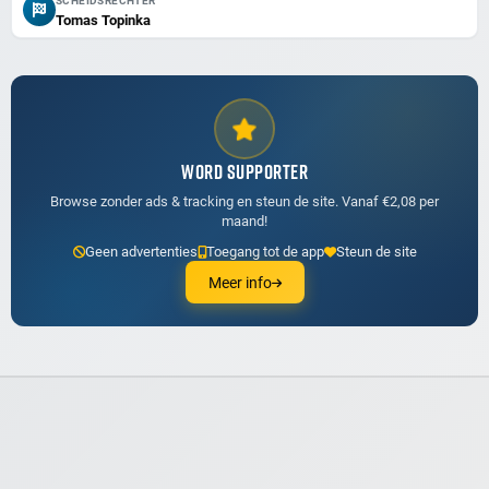
SCHEIDSRECHTER
Tomas Topinka
WORD SUPPORTER
Browse zonder ads & tracking en steun de site. Vanaf €2,08 per
maand!
Geen advertenties
Toegang tot de app
Steun de site
Meer info