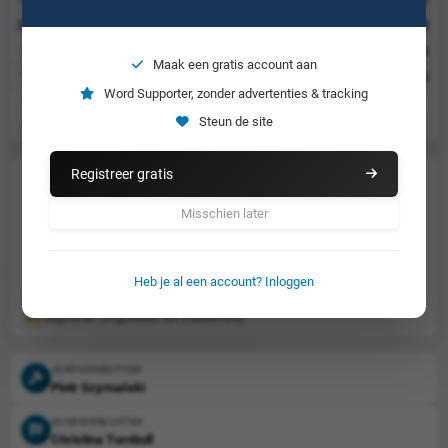
302
Bartłomiej Kowalski
3
0
1
0
0
4
37
Norick Blödorn
2
0
2
0
0
4
Maak een gratis account aan
16
Norbert Magosi
0
0
0
0
0
0
Word Supporter, zonder advertenties & tracking
17
Matic Ivacič (res)
Steun de site
18
Roland Kovács (res)
Registreer gratis
gediskwalificeerd vanwege tijdsoverschrijding
M
uitgevallen tijdens de heat
R
Misschien later
gevallen maar niet gediskwalificeerd
F
gediskwalificeerd vanwege valse start
T
gediskwalificeerd
d
niet gestart
N
Heb je al een account? Inloggen
rijder heeft een waarschuwing gekregen
dagstarter (uitgesloten van klassement)
DS
JURYVOORZITTER
Piotr Szymański
SCHEIDSRECHTER
Christina Turnbull