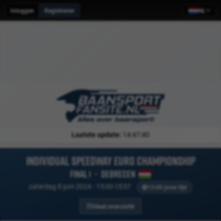
Inloggen
Registreren
NL
Laatste update:
14:47:40
Individual Speedway Euro Championship
Final 1
-
Debrecen
zaterdag 8 juni 2024 - 15:00 CEST
13:00 jouw tijd
Heat overzicht