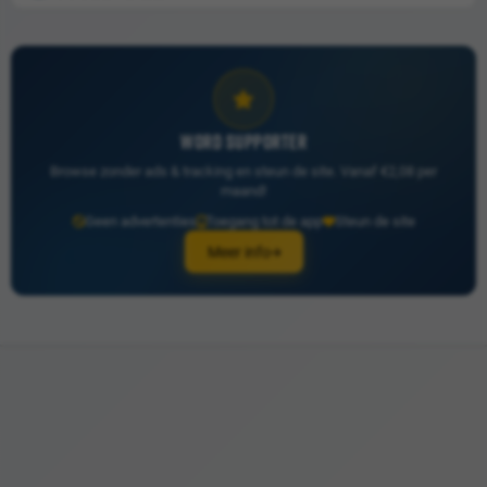
WORD SUPPORTER
Browse zonder ads & tracking en steun de site. Vanaf €2,08 per
maand!
Geen advertenties
Toegang tot de app
Steun de site
Meer info