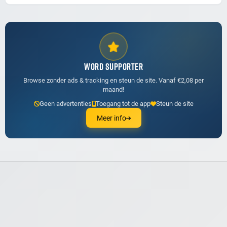
WORD SUPPORTER
Browse zonder ads & tracking en steun de site. Vanaf €2,08 per
maand!
Geen advertenties
Toegang tot de app
Steun de site
Meer info