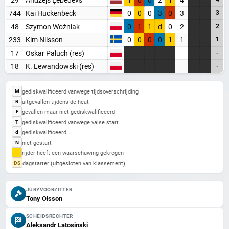
Blijf op de hoogte van alle baansport evenementen
744
Kai Huckenbeck
0
0
0
3
0
3
3
48
Szymon Woźniak
0
1
1
d
0
2
2
Maak een gratis account aan
233
Kim Nilsson
0
0
0
0
1
1
1
Word Supporter, zonder advertenties & tracking
17
Oskar Paluch (res)
-
Steun de site
18
K. Lewandowski (res)
-
Registreer gratis
gediskwalificeerd vanwege tijdsoverschrijding
M
uitgevallen tijdens de heat
R
Misschien later
gevallen maar niet gediskwalificeerd
F
gediskwalificeerd vanwege valse start
T
gediskwalificeerd
d
Heb je al een account? Inloggen
niet gestart
N
rijder heeft een waarschuwing gekregen
dagstarter (uitgesloten van klassement)
DS
JURYVOORZITTER
Tony Olsson
SCHEIDSRECHTER
Aleksandr Latosinski