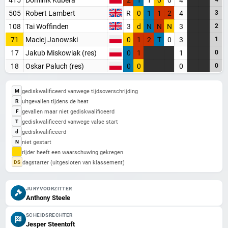
Blijf op de hoogte van alle baansport evenementen
505
Robert Lambert
R
0
1
1
2
4
3
108
Tai Woffinden
3
d
N
N
N
3
2
Maak een gratis account aan
71
Maciej Janowski
0
1
2
T
0
3
1
Word Supporter, zonder advertenties & tracking
17
Jakub Miskowiak (res)
0
1
1
0
Steun de site
18
Oskar Paluch (res)
0
0
0
0
Registreer gratis
gediskwalificeerd vanwege tijdsoverschrijding
M
uitgevallen tijdens de heat
R
Misschien later
gevallen maar niet gediskwalificeerd
F
gediskwalificeerd vanwege valse start
T
gediskwalificeerd
d
Heb je al een account? Inloggen
niet gestart
N
rijder heeft een waarschuwing gekregen
dagstarter (uitgesloten van klassement)
DS
JURYVOORZITTER
Anthony Steele
SCHEIDSRECHTER
Jesper Steentoft