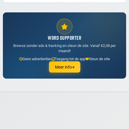
WORD SUPPORTER
Browse zonder ads & tracking en steun de site. Vanaf €2,08 per
maand!
Geen advertenties
Toegang tot de app
Steun de site
Meer info