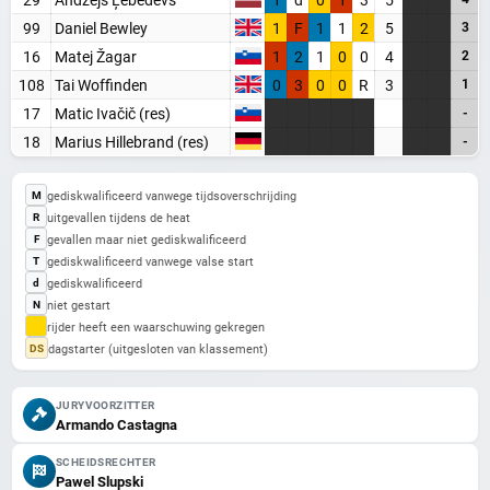
99
Daniel Bewley
1
F
1
1
2
5
3
16
Matej Žagar
1
2
1
0
0
4
2
Maak een gratis account aan
108
Tai Woffinden
0
3
0
0
R
3
1
Word Supporter, zonder advertenties & tracking
17
Matic Ivačič (res)
-
Steun de site
18
Marius Hillebrand (res)
-
Registreer gratis
gediskwalificeerd vanwege tijdsoverschrijding
M
uitgevallen tijdens de heat
R
Misschien later
gevallen maar niet gediskwalificeerd
F
gediskwalificeerd vanwege valse start
T
gediskwalificeerd
d
niet gestart
N
Heb je al een account? Inloggen
rijder heeft een waarschuwing gekregen
dagstarter (uitgesloten van klassement)
DS
JURYVOORZITTER
Armando Castagna
SCHEIDSRECHTER
Pawel Slupski