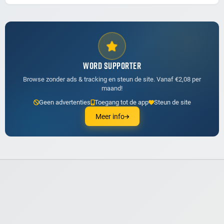
WORD SUPPORTER
Browse zonder ads & tracking en steun de site. Vanaf €2,08 per
maand!
Geen advertenties
Toegang tot de app
Steun de site
Meer info