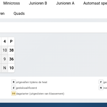
Minicross
Junioren B
Junioren A
Automaat spe
ren
Quads
Maak een gratis account aan
Word Supporter, zonder advertenties & tracking
Steun de site
4
P
10
38
Registreer gratis
0
9
36
Misschien later
N
10
uitgevallen tijdens de heat
gev
R
F
Heb je al een account? Inloggen
gediskwalificeerd
nie
d
N
dagstarter (uitgesloten van klassement)
DS