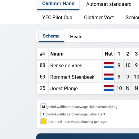
Oldtimer Hand
Automaat standaard
YFC Pilot Cup
Oldtimer Voet
Senio
Schema
Heats
Naam
Nat
1
2
3
#
88
9
10
9
Rense de Vries
69
8
9
1
Rommert Steenbeek
25
10
N
N
Joost Planje
gediskwalificeerd vanwege tijdsoverschrijding
M
gediskwalificeerd vanwege valse start
T
rijder heeft een waarschuwing gekregen