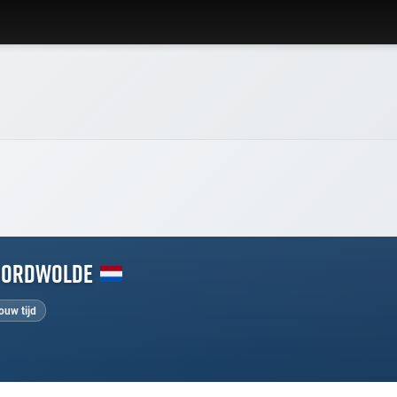
oordwolde
ouw tijd
WORD LID VAN BAANSPORTFANSITE!
Blijf op de hoogte van alle baansport evenementen