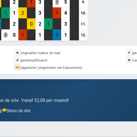
2
1
3
2
5
9.
1
1
2
3
1
4
10.
Heb je al een account? Inloggen
2
0
2
1
3
11.
0
0
1
1
0
1
12.
uitgevallen tijdens de heat
gev
R
F
gediskwalificeerd
nie
d
N
dagstarter (uitgesloten van klassement)
DS
n de site. Vanaf €2,08 per maand!
pp
Steun de site