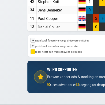
42
1
1
Stephan Katt
34
0
Jens Benneker
11
2
F
Paul Cooper
13
0
Daniel Spiller
gediskwalificeerd vanwege tijdsoverschrijding
M
gediskwalificeerd vanwege valse start
T
rijder heeft een waarschuwing gekregen
WORD SUPPORTER
Browse zonder ads & tracking en steu
Geen advertenties
Toegang tot de a