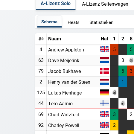
A-Lizenz Solo
A-Lizenz Seitenwagen
Schema
Heats
Statistieken
Naam
Nat
1
2
8
#
4
5
5
Andrew Appleton
63
3
4
Dave Meijerink
79
5
3
Jacob Bukhave
2
1
Henry van der Steen
125
4
Lukas Fienhage
44
4
Tero Aarnio
69
3
2
Chad Wirtzfeld
92
2
Charley Powell