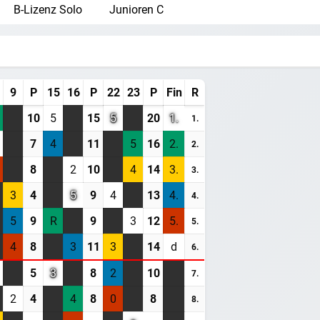
B-Lizenz Solo
Junioren C
WORD LID VAN BAANSPORTFANSITE!
9
P
15
16
P
22
23
P
Fin
R
Blijf op de hoogte van alle baansport evenementen
10
5
15
5
20
1.
1.
7
4
11
5
16
2.
2.
8
2
10
4
14
3.
Maak een gratis account aan
3.
3
4
5
9
4
13
4.
Word Supporter, zonder advertenties & tracking
4.
5
9
R
9
3
12
5.
Steun de site
5.
4
8
3
11
3
14
d
6.
Registreer gratis
5
3
8
2
10
7.
2
4
4
8
0
8
8.
Misschien later