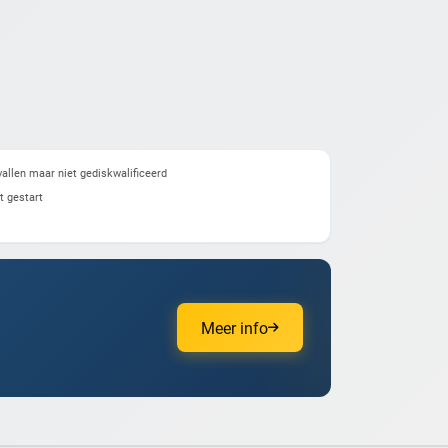
allen maar niet gediskwalificeerd
t gestart
Meer info