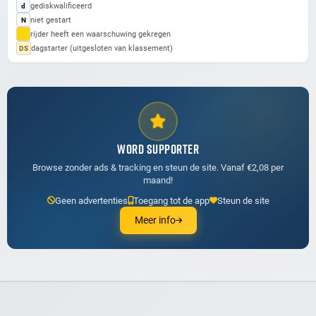
gediskwalificeerd
d
niet gestart
N
rijder heeft een waarschuwing gekregen
dagstarter (uitgesloten van klassement)
DS
WORD SUPPORTER
Browse zonder ads & tracking en steun de site. Vanaf €2,08 per
maand!
Geen advertenties
Toegang tot de app
Steun de site
Meer info