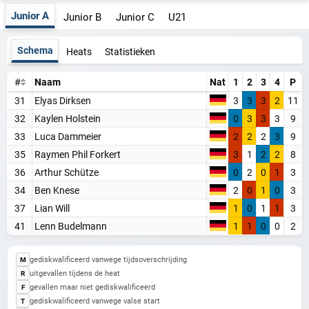
Junior A
Junior B
Junior C
U21
Schema
Heats
Statistieken
#
Naam
Nat
1
2
3
4
P
31
Elyas Dirksen
3
3
3
2
11
32
Kaylen Holstein
0
3
3
3
9
33
Luca Dammeier
2
2
2
3
9
35
Raymen Phil Forkert
3
1
2
2
8
36
Arthur Schütze
0
2
0
1
3
34
Ben Knese
2
0
1
0
3
37
Lian Will
1
0
1
1
3
41
Lenn Budelmann
1
1
0
0
2
gediskwalificeerd vanwege tijdsoverschrijding
M
uitgevallen tijdens de heat
R
gevallen maar niet gediskwalificeerd
F
gediskwalificeerd vanwege valse start
T