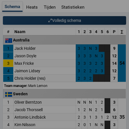
Schema
Heats
Tijden
Statistieken
Volledig schema
#
Naam
1
2
3
4
5
6
P
∑
Australia
1
Jack Holder
3
3
N
3
9
2
Jason Doyle
3
3
3
N
3
12
54
3
Max Fricke
3
3
3
2
3
14
4
Jaimon Lidsey
3
2
2
2
3
12
5
Chris Holder (res)
2
3
2
7
Team manager:
Mark Lemon
Sweden
1
Oliver Berntzon
N
N
N
1
2
3
2
Jacob Thorssell
1
2
N
2
1
6
35
3
Antonio Lindbäck
2
3
1
3
1
2
12
4
Kim Nilsson
2
0
1
N
N
3