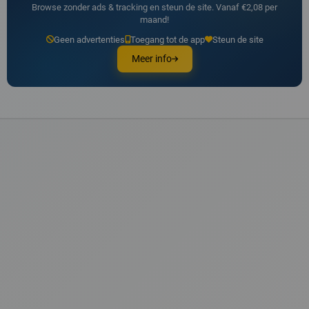
Browse zonder ads & tracking en steun de site. Vanaf €2,08 per
maand!
Geen advertenties
Toegang tot de app
Steun de site
Meer info