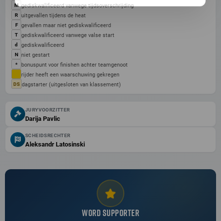
gediskwalificeerd vanwege tijdsoverschrijding
M
uitgevallen tijdens de heat
R
gevallen maar niet gediskwalificeerd
F
gediskwalificeerd vanwege valse start
T
gediskwalificeerd
d
niet gestart
N
bonuspunt voor finishen achter teamgenoot
*
rijder heeft een waarschuwing gekregen
dagstarter (uitgesloten van klassement)
DS
JURYVOORZITTER
Darija Pavlic
SCHEIDSRECHTER
Aleksandr Latosinski
WORD SUPPORTER