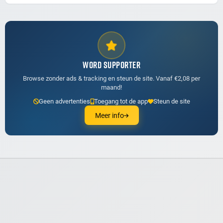
WORD SUPPORTER
Browse zonder ads & tracking en steun de site. Vanaf €2,08 per
maand!
Geen advertenties
Toegang tot de app
Steun de site
Meer info