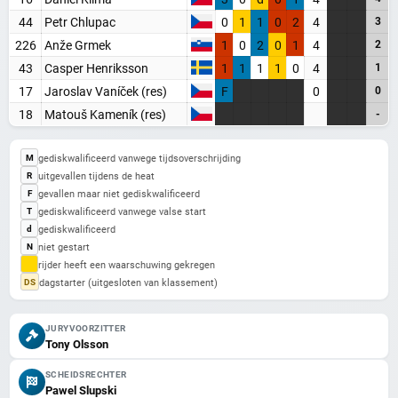
44
Petr Chlupac
0
1
1
0
2
4
3
226
Anže Grmek
1
0
2
0
1
4
2
Maak een gratis account aan
43
Casper Henriksson
1
1
1
1
0
4
1
Word Supporter, zonder advertenties & tracking
17
Jaroslav Vaníček (res)
F
0
0
Steun de site
18
Matouš Kameník (res)
-
Registreer gratis
gediskwalificeerd vanwege tijdsoverschrijding
M
uitgevallen tijdens de heat
R
Misschien later
gevallen maar niet gediskwalificeerd
F
gediskwalificeerd vanwege valse start
T
gediskwalificeerd
d
niet gestart
N
Heb je al een account? Inloggen
rijder heeft een waarschuwing gekregen
dagstarter (uitgesloten van klassement)
DS
JURYVOORZITTER
Tony Olsson
SCHEIDSRECHTER
Pawel Slupski