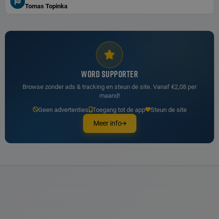
Tomas Topinka
WORD SUPPORTER
Browse zonder ads & tracking en steun de site. Vanaf €2,08 per
maand!
Geen advertenties
Toegang tot de app
Steun de site
Meer info