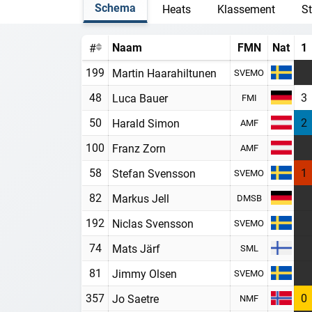
Schema
Heats
Klassement
St
Naam
FMN
Nat
1
#
199
Martin Haarahiltunen
SVEMO
48
3
Luca Bauer
FMI
50
2
Harald Simon
AMF
100
Franz Zorn
AMF
58
1
Stefan Svensson
SVEMO
82
Markus Jell
DMSB
192
Niclas Svensson
SVEMO
74
Mats Järf
SML
81
Jimmy Olsen
SVEMO
357
0
Jo Saetre
NMF