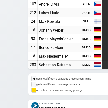
107
Andrej Divis
ACCR
212
Lukas Hutla
ACCR
24
Max Koivula
SML
16
Johann Weber
DMSB
93
Franz Mayerbüchler
DMSB
17
Benedikt Monn
DMSB
18
Max Niedermaier
DMSB
283
Sebastian Reitsma
KNMV
gediskwalificeerd vanwege tijdsoverschrijding
M
gediskwalificeerd vanwege valse start
T
rijder heeft een waarschuwing gekregen
JURYVOORZITTER
Armando Castagna