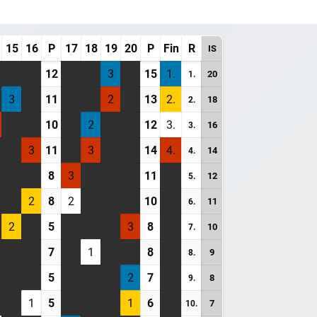
15
16
P
17
18
19
20
P
Fin
R
IS
12
3
15
1.
20
1.
3
11
2
13
2.
18
2.
10
2
12
3.
16
3.
3
11
3
14
4.
14
4.
8
3
11
12
5.
2
8
2
10
11
6.
2
5
3
8
10
7.
7
1
8
9
8.
5
2
7
8
9.
1
5
1
6
7
10.