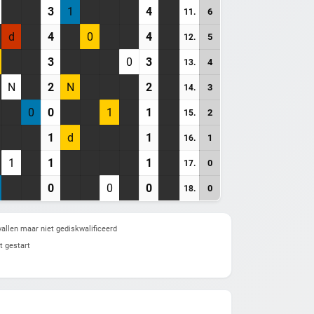
3
1
4
6
11.
d
4
0
4
5
12.
3
0
3
4
13.
N
2
N
2
3
14.
0
0
1
1
2
15.
1
d
1
1
16.
1
1
1
0
17.
0
0
0
0
18.
allen maar niet gediskwalificeerd
t gestart