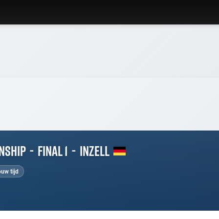
nship
-
Final 1
-
Inzell
ouw tijd