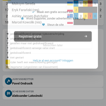
7
Maksym Sereda
1
1
0
0
1
3
17
Eryk Farański (res)
2
2
Maak een gratis account aan
2
Ashley Jansen-Batchelor
1
0
0
1
0
2
Word Supporter, zonder advertenties & tracking
18
Marcel Kowolik (res)
Steun de site
gediskwalificeerd vanwege tijdsoverschrijding
M
Registreer gratis
uitgevallen tijdens de heat
R
gevallen maar niet gediskwalificeerd
F
Misschien later
gediskwalificeerd vanwege valse start
T
gediskwalificeerd
d
niet gestart
N
rijder heeft een waarschuwing gekregen
Heb je al een account? Inloggen
dagstarter (uitgesloten van klassement)
DS
JURYVOORZITTER
Pavel Ondrasik
SCHEIDSRECHTER
Aleksander Latosinski