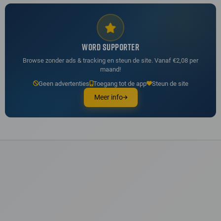
WORD SUPPORTER
Browse zonder ads & tracking en steun de site. Vanaf €2,08 per
maand!
Geen advertenties
Toegang tot de app
Steun de site
Meer info