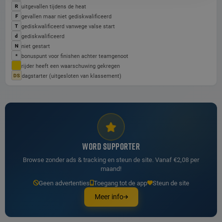
uitgevallen tijdens de heat
R
gevallen maar niet gediskwalificeerd
F
gediskwalificeerd vanwege valse start
T
gediskwalificeerd
d
niet gestart
N
bonuspunt voor finishen achter teamgenoot
*
rijder heeft een waarschuwing gekregen
dagstarter (uitgesloten van klassement)
DS
WORD SUPPORTER
Browse zonder ads & tracking en steun de site. Vanaf €2,08 per
maand!
Geen advertenties
Toegang tot de app
Steun de site
Meer info