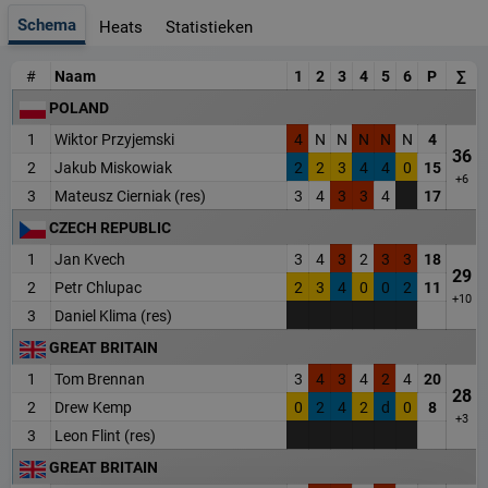
Schema
Heats
Statistieken
#
Naam
1
2
3
4
5
6
P
∑
POLAND
1
Wiktor Przyjemski
4
N
N
N
N
N
4
36
2
Jakub Miskowiak
2
2
3
4
4
0
15
+6
3
Mateusz Cierniak (res)
3
4
3
3
4
17
CZECH REPUBLIC
1
Jan Kvech
3
4
3
2
3
3
18
29
2
Petr Chlupac
2
3
4
0
0
2
11
+10
3
Daniel Klima (res)
GREAT BRITAIN
1
Tom Brennan
3
4
3
4
2
4
20
28
2
Drew Kemp
0
2
4
2
d
0
8
+3
3
Leon Flint (res)
GREAT BRITAIN