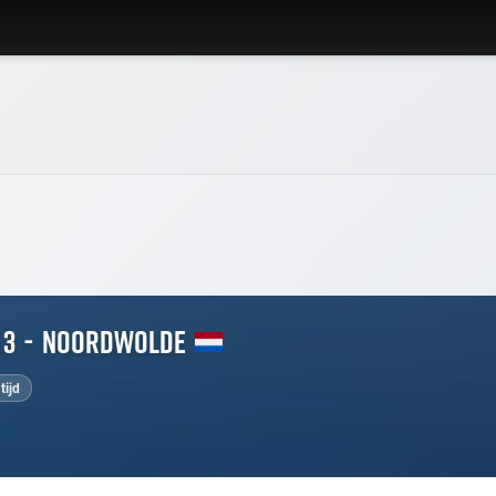
 3
-
Noordwolde
tijd