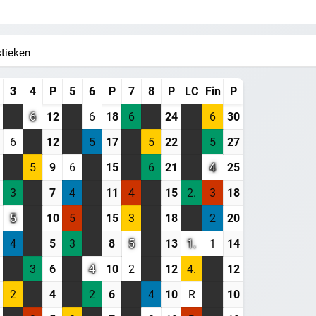
WORD LID VAN BAANSPORTFANSITE!
stieken
Blijf op de hoogte van alle baansport evenementen
3
4
P
5
6
P
7
8
P
LC
Fin
P
6
12
6
18
6
24
6
30
6
12
5
17
5
22
5
27
Maak een gratis account aan
5
9
6
15
6
21
4
25
Word Supporter, zonder advertenties & tracking
3
7
4
11
4
15
2.
3
18
Steun de site
5
10
5
15
3
18
2
20
4
5
3
8
5
13
1.
1
14
Registreer gratis
3
6
4
10
2
12
4.
12
Misschien later
2
4
2
6
4
10
R
10