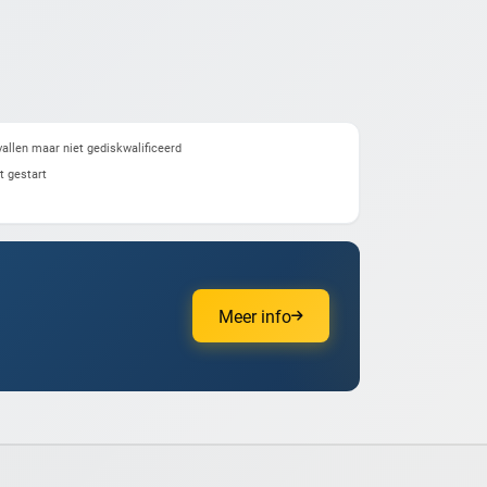
allen maar niet gediskwalificeerd
t gestart
Meer info