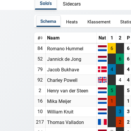
Solo's
Sidecars
Schema
Heats
Klassement
Stati
Naam
Nat
1
2
P
#
84
6
6
Romano Hummel
52
6
6
Jannick de Jong
79
4
4
Jacob Bukhave
92
4
4
Charley Powell
2
5
5
Henry van der Steen
16
1
1
Mika Meijer
10
3
3
William Kruit
217
2
2
Thomas Valladon