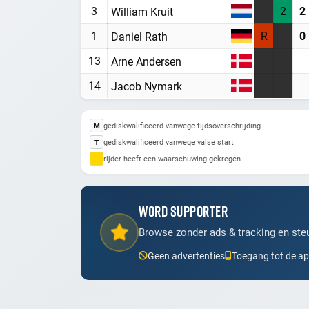
3
2
2
William Kruit
1
R
0
Daniel Rath
13
Arne Andersen
14
Jacob Nymark
gediskwalificeerd vanwege tijdsoverschrijding
M
gediskwalificeerd vanwege valse start
T
rijder heeft een waarschuwing gekregen
WORD SUPPORTER
Browse zonder ads & tracking en steu
Geen advertenties
Toegang tot de a