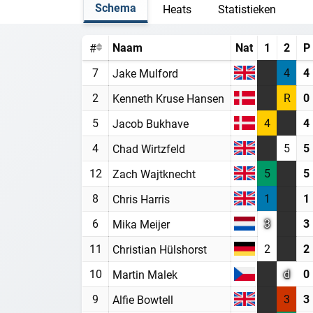
Schema
Heats
Statistieken
Naam
Nat
1
2
P
#
7
4
4
Jake Mulford
2
R
0
Kenneth Kruse Hansen
5
4
4
Jacob Bukhave
4
5
5
Chad Wirtzfeld
12
5
5
Zach Wajtknecht
8
1
1
Chris Harris
6
3
3
Mika Meijer
11
2
2
Christian Hülshorst
10
d
0
Martin Malek
9
3
3
Alfie Bowtell