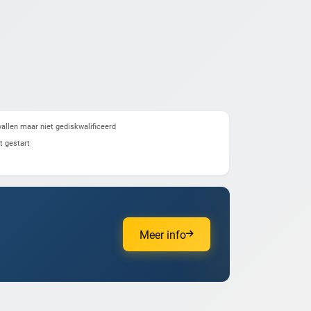
allen maar niet gediskwalificeerd
t gestart
Meer info