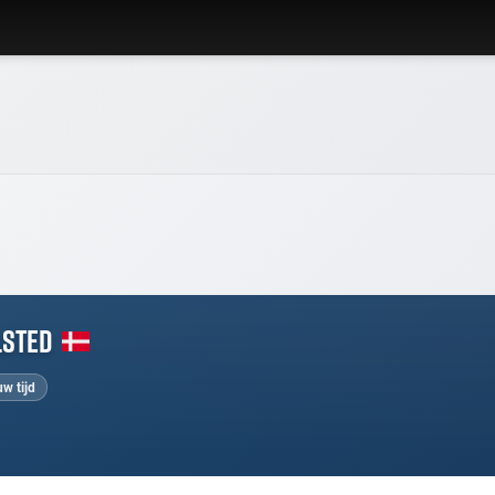
lsted
w tijd