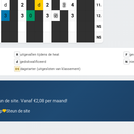
d
2
d
2
2
4
11.
3
3
0
3
N
3
12.
Heb je al een account? Inloggen
NS
NS
uitgevallen tijdens de heat
gev
R
F
gediskwalificeerd
nie
d
N
dagstarter (uitgesloten van klassement)
DS
n de site. Vanaf €2,08 per maand!
pp
Steun de site