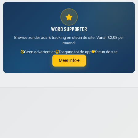
WORD SUPPORTER
Browse zonder ads & tracking en steun de site. Vanaf €2,08 per
maand!
Geen advertenties
Toegang tot de app
Steun de site
Meer info