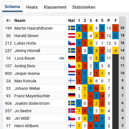
Schema
Heats
Klassement
Statistieken
#
Naam
Nat
1
2
3
4
5
P
F
199
Martin Haarahiltunen
3
3
3
3
3
15
1.
20
50
Harald Simon
3
3
d
3
3
12
2.
18
212
Lukás Hutla
3
3
3
2
1
12
3.
16
237
Jimmy Hörnell
2
3
2
3
2
12
d
14
16
Luca Bauer
1
2
3
3
2
11
12
FMI
107
Andrej Divis
0
2
2
1
3
8
11
800
Jasper Iwema
3
1
2
1
1
8
10
24
Max Koivula
2
2
3
d
0
7
9
33
Johann Weber
2
2
F
M
3
7
8
93
Franz Mayerbüchler
2
1
2
2
M
7
7
904
Joakim Söderström
1
0
0
2
2
5
6
357
Jo Saetre
1
0
1
2
0
4
5
80
Jirí Wildt
0
0
1
1
1
3
4
17
Henri Ahlbom
1
1
R
N
N
2
3