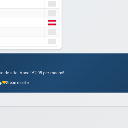
Heb je al een account? Inloggen
n de site. Vanaf €2,08 per maand!
pp
Steun de site