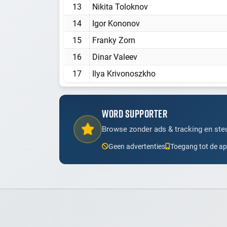
13
Nikita Toloknov
14
Igor Kononov
15
Franky Zorn
16
Dinar Valeev
17
Ilya Krivonoszkho
WORD SUPPORTER
Browse zonder ads & tracking en steu
Geen advertenties
Toegang tot de a