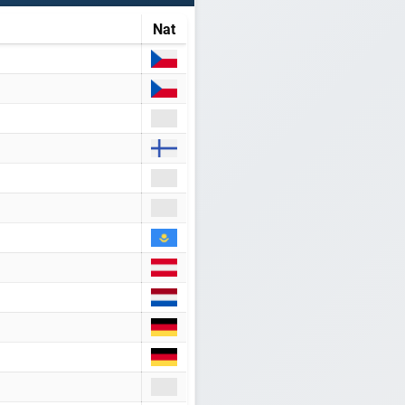
Nat
WORD LID VAN BAANSPORTFANSITE!
Blijf op de hoogte van alle baansport evenementen
Maak een gratis account aan
Word Supporter, zonder advertenties & tracking
Steun de site
Registreer gratis
Misschien later