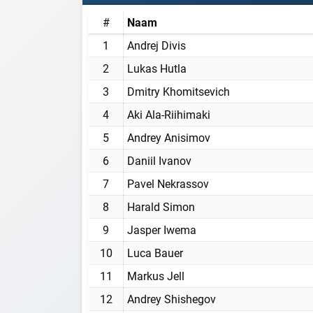
#
Naam
1
Andrej Divis
2
Lukas Hutla
3
Dmitry Khomitsevich
4
Aki Ala-Riihimaki
5
Andrey Anisimov
6
Daniil Ivanov
7
Pavel Nekrassov
8
Harald Simon
9
Jasper Iwema
10
Luca Bauer
11
Markus Jell
12
Andrey Shishegov