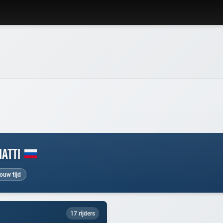
iatti
ouw tijd
17 rijders