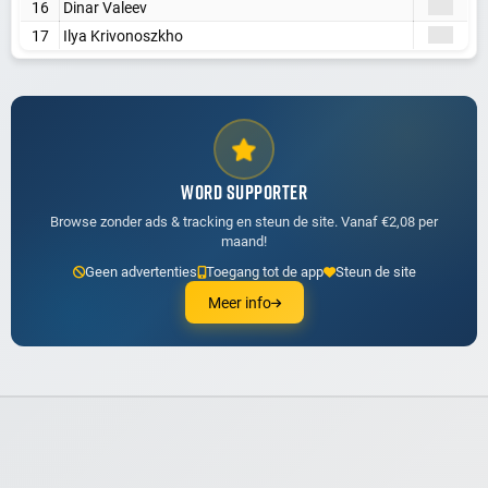
16
Dinar Valeev
17
Ilya Krivonoszkho
WORD SUPPORTER
Browse zonder ads & tracking en steun de site. Vanaf €2,08 per
maand!
Geen advertenties
Toegang tot de app
Steun de site
Meer info