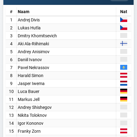
#
Naam
Nat
1
Andrej Divis
2
Lukas Hutla
3
Dmitry Khomitsevich
4
Aki Ala-Riihimaki
5
Andrey Anisimov
6
Daniil Ivanov
7
Pavel Nekrassov
8
Harald Simon
9
Jasper Iwema
10
Luca Bauer
11
Markus Jell
12
Andrey Shishegov
13
Nikita Toloknov
14
Igor Kononov
15
Franky Zorn