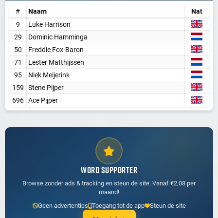
#
Naam
Nat
9
Luke Harrison
29
Dominic Hamminga
50
Freddie Fox-Baron
71
Lester Matthijssen
95
Niek Meijerink
159
Stene Pijper
696
Ace Pijper
WORD SUPPORTER
Browse zonder ads & tracking en steun de site. Vanaf €2,08 per
maand!
Geen advertenties
Toegang tot de app
Steun de site