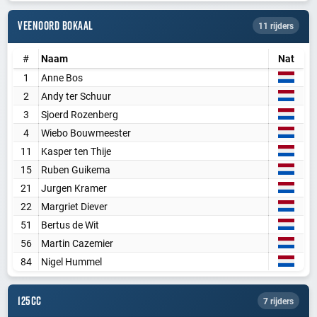
VEENOORD BOKAAL
11 rijders
WORD LID VAN BAANSPORTFANSITE!
#
Naam
Nat
Blijf op de hoogte van alle baansport evenementen
1
Anne Bos
2
Andy ter Schuur
3
Sjoerd Rozenberg
Maak een gratis account aan
4
Wiebo Bouwmeester
Word Supporter, zonder advertenties & tracking
11
Kasper ten Thije
Steun de site
15
Ruben Guikema
21
Jurgen Kramer
Registreer gratis
22
Margriet Diever
51
Bertus de Wit
Misschien later
56
Martin Cazemier
84
Nigel Hummel
Heb je al een account? Inloggen
125CC
7 rijders