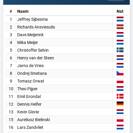
#
Naam
Nat
1
Jeffrey Sijbesma
2
Richards Ansviesulis
3
Dave Meijerink
4
Mika Meijer
5
Christoffer Selvin
6
Henry van der Steen
7
Jarno de Vries
8
Ondrej Smetana
9
Tomasz Orwat
10
Theo Pijper
11
Emil Grondal
12
Dennis Helfer
13
Kevin Glorie
15
Aureliusz Bielinski
16
Lars Zandvliet