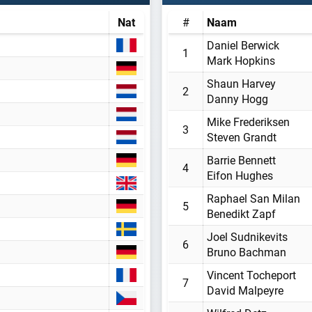
Nat
#
Naam
Daniel Berwick
1
Mark Hopkins
Shaun Harvey
WORD LID VAN BAANSPORTFANSITE!
2
Danny Hogg
Mike Frederiksen
Blijf op de hoogte van alle baansport evenementen
3
Steven Grandt
Barrie Bennett
4
Eifon Hughes
Maak een gratis account aan
Raphael San Milan
5
Benedikt Zapf
Word Supporter, zonder advertenties & tracking
Joel Sudnikevits
Steun de site
6
Bruno Bachman
Vincent Tocheport
7
Registreer gratis
David Malpeyre