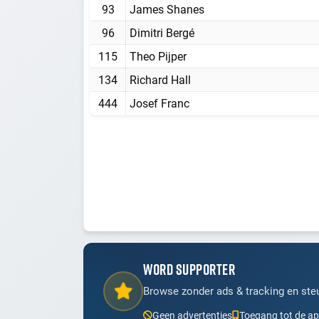
93
James Shanes
96
Dimitri Bergé
115
Theo Pijper
134
Richard Hall
444
Josef Franc
WORD SUPPORTER
Browse zonder ads & tracking en steu
Geen advertenties
Toegang tot de a