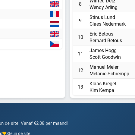
Wilfred Detz
Misschien later
8
Wendy Arling
Stinus Lund
9
Claes Nedermark
Heb je al een account? Inloggen
Eric Betous
10
Bernard Betous
James Hogg
11
Scott Goodwin
Manuel Meier
12
Melanie Schrempp
Klaas Kregel
13
Kim Kempa
n de site. Vanaf €2,08 per maand!
pp
Steun de site