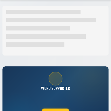
WORD SUPPORTER
Browse zonder ads & tracking en steun de site. Vanaf €2,08 per
maand!
Geen advertenties
Toegang tot de app
Steun de site