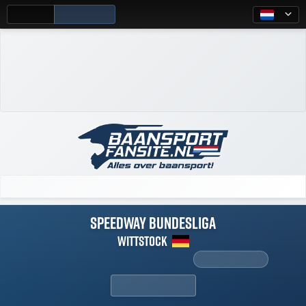
Inloggen
Registreren
NL
Laatste update:
22:49:22
Speedway Bundesliga
Wittstock
vrijdag 29 mei 2026 - 20:15 CEST
18:15 jouw tijd
Heat overzicht