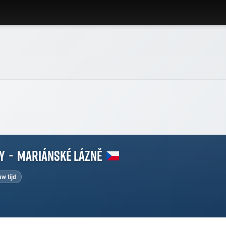
y
-
Mariánské Lázně
w tijd