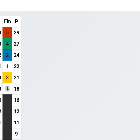
Fin
P
4
5
29
3
4
27
2
2
24
1
1
22
8
3
21
8
R
18
6
16
2
12
1
11
9