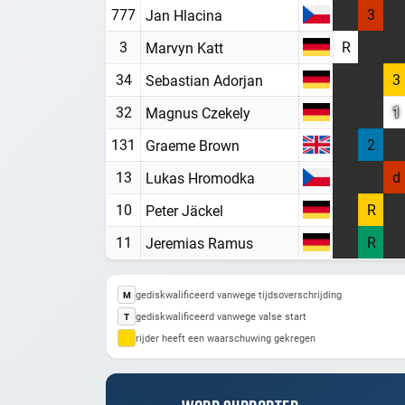
777
3
Jan Hlacina
3
R
Marvyn Katt
34
3
Sebastian Adorjan
32
1
Magnus Czekely
131
2
Graeme Brown
13
d
Lukas Hromodka
10
R
Peter Jäckel
11
R
Jeremias Ramus
gediskwalificeerd vanwege tijdsoverschrijding
M
gediskwalificeerd vanwege valse start
T
rijder heeft een waarschuwing gekregen