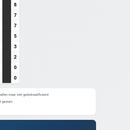
8
7
7
5
3
2
0
0
allen maar niet gediskwalificeerd
t gestart