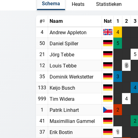
Schema
Heats
Statistieken
Naam
Nat
1
2
3
#
4
4
Andrew Appleton
50
5
Daniel Spiller
21
5
Jörg Tebbe
12
5
Louis Tebbe
35
3
Dominik Werkstetter
133
4
Keijo Busch
999
4
Tim Widera
1
2
Patrik Linhart
41
2
Maximillian Gammel
37
1
Erik Bostin