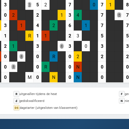
Registreer gratis
3
2
5
2
7
0
7
1
8
0
2
2
1
3
4
7
R
7
Misschien later
3
1
4
2
6
1
7
7
1
R
1
1
2
3
5
5
Heb je al een account? Inloggen
2
1
3
0
3
0
3
3
0
0
0
R
0
2
2
2
0
R
0
R
0
N
0
0
0
M
0
N
0
N
0
0
uitgevallen tijdens de heat
gev
R
F
gediskwalificeerd
nie
d
N
dagstarter (uitgesloten van klassement)
DS