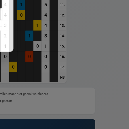
4
1
5
11.
4
0
4
12.
3
1
4
13.
2
1
3
14.
1
0
1
15.
0
0
0
16.
0
0
17.
NS
allen maar niet gediskwalificeerd
t gestart