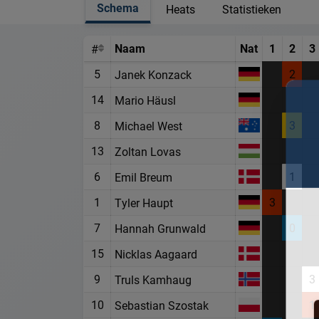
Schema
Heats
Statistieken
Naam
Nat
1
2
3
#
5
2
Janek Konzack
14
Mario Häusl
8
3
Michael West
13
Zoltan Lovas
6
1
Emil Breum
1
3
Tyler Haupt
7
0
Hannah Grunwald
15
Nicklas Aagaard
9
3
Truls Kamhaug
10
1
Sebastian Szostak