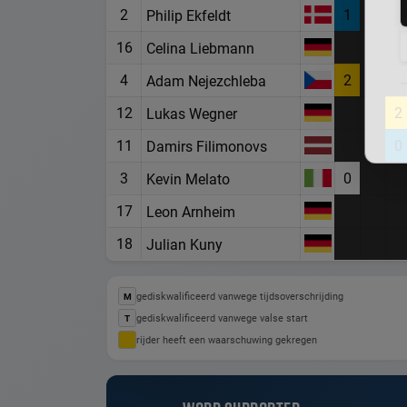
2
1
Philip Ekfeldt
16
Celina Liebmann
4
2
Adam Nejezchleba
12
2
Lukas Wegner
11
0
Damirs Filimonovs
3
0
Kevin Melato
17
Leon Arnheim
18
Julian Kuny
gediskwalificeerd vanwege tijdsoverschrijding
M
gediskwalificeerd vanwege valse start
T
rijder heeft een waarschuwing gekregen