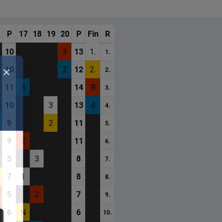
P
17
18
19
20
P
Fin
R
10
3
13
1.
1.
10
2
12
2.
2.
11
3
14
R
3.
10
3
13
d
4.
9
2
11
5.
9
2
11
6.
5
3
8
7.
7
1
8
8.
5
2
7
9.
6
N
6
10.