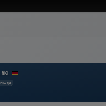
lake
jouw tijd