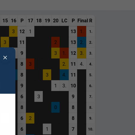
15
16
P
17
18
19
20
LC
P
Final
R
3
12
1
13
1.
1.
3
11
2
13
2.
2.
1
9
3
1.
12
3.
3.
8
3
2.
11
4.
4.
2
8
3
4.
11
5.
9
1
3.
10
6.
6
3
9
7.
8
0
8
8.
2
6
2
8
9.
6
1
7
10.