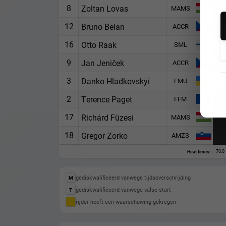
8
Zoltan Lovas
MAMS
12
Bruno Belan
ACCR
16
Otto Raak
SML
9
Jan Jeniček
ACCR
3
1
Danko Hladkovskyi
FMU
2
0
Terence Paget
FFM
17
Richárd Füzesi
MAMS
18
Gregor Zorko
AMZS
70.0
Heat times:
gediskwalificeerd vanwege tijdsoverschrijding
M
gediskwalificeerd vanwege valse start
T
rijder heeft een waarschuwing gekregen