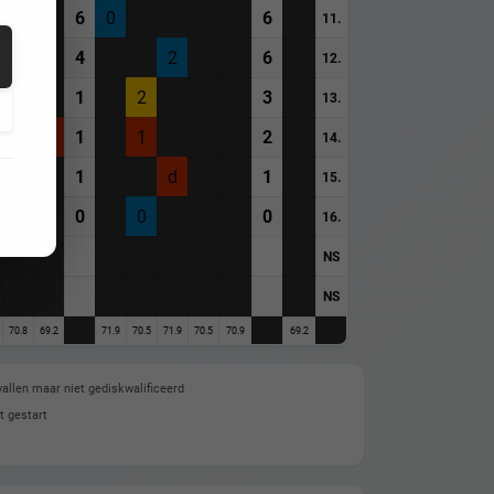
6
0
6
11.
4
2
6
12.
1
1
2
3
13.
0
1
1
2
14.
R
1
d
1
15.
0
0
0
16.
NS
NS
70.8
69.2
71.9
70.5
71.9
70.5
70.9
69.2
allen maar niet gediskwalificeerd
t gestart