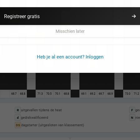
d
0
2
2
2
4
2
1
1
1
2
1
3
1
Registreer gratis
0
0
0
0
0
0
Misschien later
0
0
0
0
1
1
1
0
1
d
1
Heb je al een account? Inloggen
0
0
0
0
0
0
68.7
68.8
71.3
70.5
70.1
68.8
69.1
69.2
69.7
68.9
73.0
71.2
uitgevallen tijdens de heat
gev
R
F
gediskwalificeerd
nie
d
N
dagstarter (uitgesloten van klassement)
DS