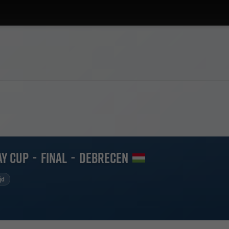
ay Cup
-
Final
-
Debrecen
jd