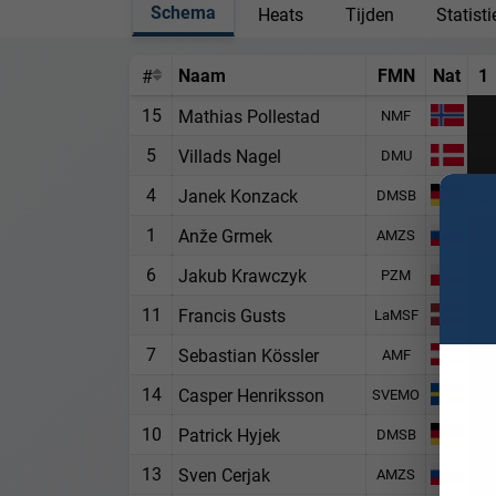
Schema
Heats
Tijden
Statist
Naam
FMN
Nat
1
#
15
Mathias Pollestad
NMF
5
Villads Nagel
DMU
4
2
Janek Konzack
DMSB
1
3
Anže Grmek
AMZS
6
Jakub Krawczyk
PZM
11
Francis Gusts
LaMSF
7
Sebastian Kössler
AMF
14
Casper Henriksson
SVEMO
10
Patrick Hyjek
DMSB
13
Sven Cerjak
AMZS