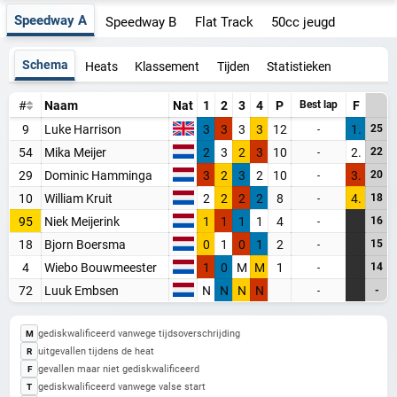
Speedway A
Speedway B
Flat Track
50cc jeugd
Schema
Heats
Klassement
Tijden
Statistieken
#
Naam
Nat
1
2
3
4
P
F
Best lap
9
Luke Harrison
3
3
3
3
12
1.
25
-
54
Mika Meijer
2
3
2
3
10
2.
22
-
29
Dominic Hamminga
3
2
3
2
10
3.
20
-
10
William Kruit
2
2
2
2
8
4.
18
-
95
Niek Meijerink
1
1
1
1
4
16
-
18
Bjorn Boersma
0
1
0
1
2
15
-
WORD LID VAN BAANSPORTFANSITE!
4
Wiebo Bouwmeester
1
0
M
M
1
14
-
Blijf op de hoogte van alle baansport evenementen
72
Luuk Embsen
N
N
N
N
-
-
gediskwalificeerd vanwege tijdsoverschrijding
M
Maak een gratis account aan
uitgevallen tijdens de heat
R
gevallen maar niet gediskwalificeerd
F
Word Supporter, zonder advertenties & tracking
gediskwalificeerd vanwege valse start
T
Steun de site