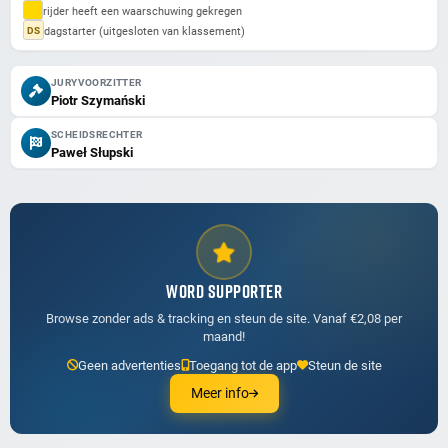
rijder heeft een waarschuwing gekregen
dagstarter (uitgesloten van klassement)
DS
JURYVOORZITTER
Piotr Szymański
SCHEIDSRECHTER
Paweł Słupski
WORD SUPPORTER
Browse zonder ads & tracking en steun de site. Vanaf €2,08 per
maand!
Geen advertenties
Toegang tot de app
Steun de site
Meer info