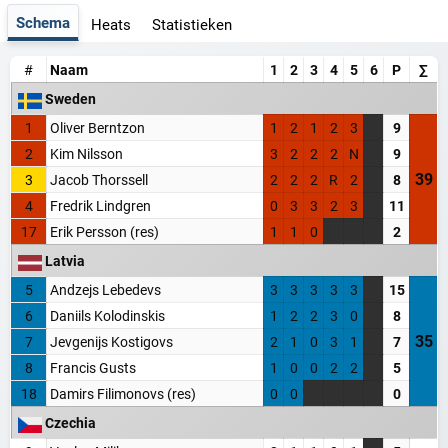
Schema
Heats
Statistieken
#
Naam
1
2
3
4
5
6
P
∑
Sweden
1
Oliver Berntzon
1
2
1
2
3
9
2
Kim Nilsson
3
2
2
2
N
9
39
3
Jacob Thorssell
2
2
2
R
2
8
4
Fredrik Lindgren
0
3
3
2
3
11
17
Erik Persson (res)
1
1
0
2
Latvia
5
Andzejs Lebedevs
3
3
3
3
3
15
6
Daniils Kolodinskis
1
2
2
3
0
8
35
7
Jevgenijs Kostigovs
2
1
0
3
1
7
8
Francis Gusts
1
0
0
2
2
5
18
Damirs Filimonovs (res)
0
0
0
Czechia