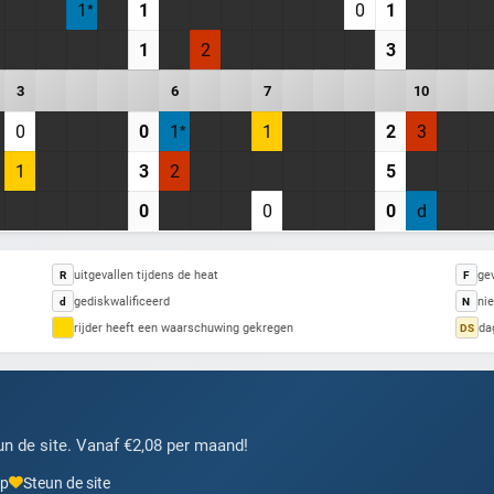
1
1
0
1
1
2
3
3
6
7
10
0
0
1
1
2
3
1
3
2
5
0
0
0
d
uitgevallen tijdens de heat
gev
R
F
gediskwalificeerd
nie
d
N
rijder heeft een waarschuwing gekregen
da
DS
n de site. Vanaf €2,08 per maand!
pp
Steun de site