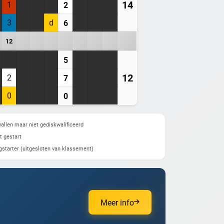
14
1
2
3
d
6
12
5
12
2
7
0
0
allen maar niet gediskwalificeerd
t gestart
gstarter (uitgesloten van klassement)
Meer info