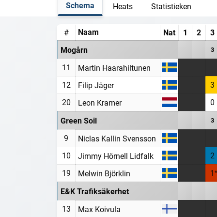
Schema
Heats
Statistieken
Naam
#
Nat
1
2
3
Mogårn
3
11
Martin Haarahiltunen
12
3
Filip Jäger
20
0
Leon Kramer
Green Soil
3
9
Niclas Kallin Svensson
10
2
Jimmy Hörnell Lidfalk
19
1
Melwin Björklin
E&K Trafiksäkerhet
13
Max Koivula