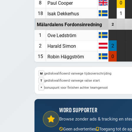
8
0
Paul Cooper
18
1
Isak Dekkerhus
Mälardalens Fordonsinredning
2
1
Ove Ledström
2
2
Harald Simon
15
0
Robin Häggström
gediskwalificeerd vanwege tijdsoverschrijding
M
gediskwalificeerd vanwege valse start
T
bonuspunt voor finishen achter teamgenoot
*
WORD SUPPORTER
Browse zonder ads & tracking en steu
Geen advertenties
Toegang tot de a