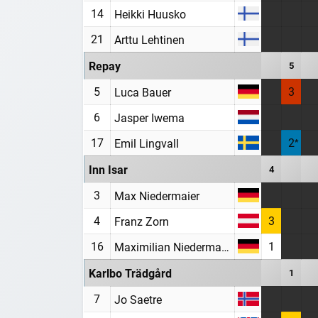
14
Heikki Huusko
21
Arttu Lehtinen
Repay
5
5
3
Luca Bauer
6
Jasper Iwema
17
2
Emil Lingvall
Inn Isar
4
3
Max Niedermaier
4
3
Franz Zorn
16
1
Maximilian Niedermaier
Karlbo Trädgård
1
7
Jo Saetre