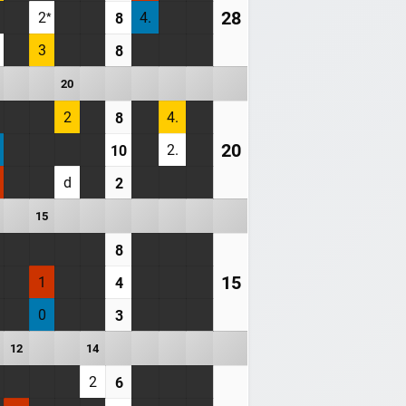
28
2
4.
8
3
8
20
2
4.
8
20
2.
10
d
2
15
8
15
1
4
0
3
12
14
2
6