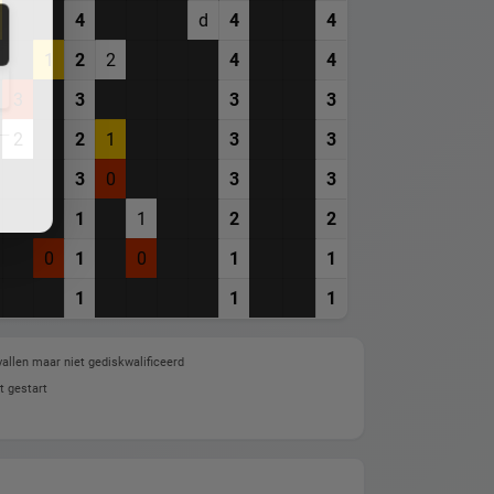
4
d
4
4
1
2
2
4
4
3
3
3
3
2
2
1
3
3
3
0
3
3
1
1
2
2
0
1
0
1
1
1
1
1
allen maar niet gediskwalificeerd
t gestart