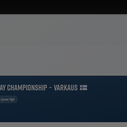
way Championship
-
Varkaus
 jouw tijd