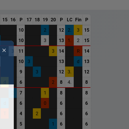
15
16
P
17
18
19
20
P
LC
Fin
P
10
2
12
2.
3
15
10
3
13
1.
2
15
3
11
3
14
R
14
10
3
13
d
13
9
3
12
3.
12
d
6
2
8
4.
8
2
7
1
8
8
d
6
0
6
6
T
4
2
6
6
5
1
6
6