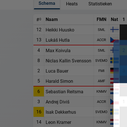
Schema
Heats
Statistieken
Naam
FMN
Nat
1
#
12
Heikki Huusko
SML
13
Lukáš Hutla
ACCR
4
2
Max Koivula
SML
8
Niclas Kallin Svensson
SVEMO
2
3
Luca Bauer
FMI
5
Harald Simon
AMF
6
Sebastian Reitsma
KNMV
3
1
Andrej Diviš
ACCR
16
Isak Dekkerhus
SVEMO
14
Leon Kramer
KNMV