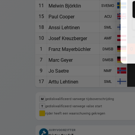
11
Melwin Björklin
SVEMO
15
Paul Cooper
ACU
18
Anssi Lehtinen
SML
10
Josef Kreuzberger
AMF
1
0
Franz Mayerbüchler
DMSB
7
Marc Geyer
DMSB
9
Jo Saetre
NMF
17
Arttu Lehtinen
SML
gediskwalificeerd vanwege tijdsoverschrijding
M
gediskwalificeerd vanwege valse start
T
rijder heeft een waarschuwing gekregen
JURYVOORZITTER