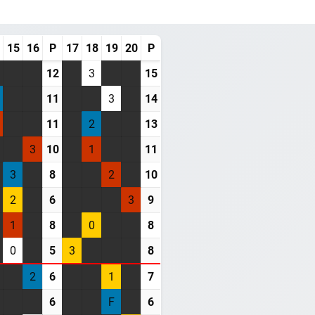
15
16
P
17
18
19
20
P
12
3
15
11
3
14
11
2
13
3
10
1
11
3
8
2
10
2
6
3
9
1
8
0
8
0
5
3
8
2
6
1
7
6
F
6