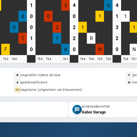
1
3
4
d
4
Misschien later
d
0
0
0
1
1
1
0
0
2
2
1
3
1
1
1
1
2
R
2
Heb je al een account? Inloggen
F
0
d
0
N
0
N
73.2
74.0
73.9
73.4
74.1
74.9
73.6
73.3
72.6
72.8
73.1
uitgevallen tijdens de heat
gev
R
F
gediskwalificeerd
nie
d
N
dagstarter (uitgesloten van klassement)
DS
SCHEIDSRECHTER
Gabor Darago