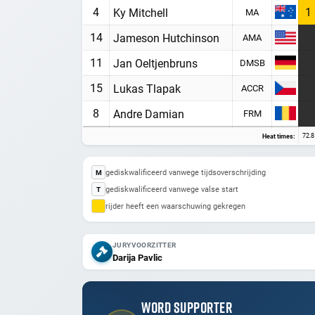
4
1
Ky Mitchell
MA
14
Jameson Hutchinson
AMA
11
Jan Oeltjenbruns
DMSB
15
Lukas Tlapak
ACCR
8
Andre Damian
FRM
72.8
Heat times:
gediskwalificeerd vanwege tijdsoverschrijding
M
gediskwalificeerd vanwege valse start
T
rijder heeft een waarschuwing gekregen
JURYVOORZITTER
Darija Pavlic
WORD SUPPORTER