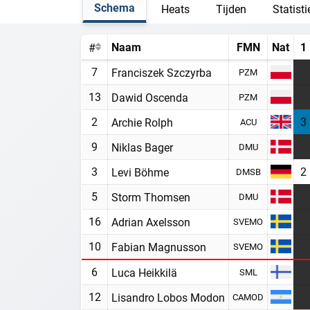
Schema
Heats
Tijden
Statist
Naam
FMN
Nat
1
#
7
Franciszek Szczyrba
PZM
13
Dawid Oscenda
PZM
2
3
Archie Rolph
ACU
9
Niklas Bager
DMU
3
2
Levi Böhme
DMSB
5
Storm Thomsen
DMU
16
Adrian Axelsson
SVEMO
10
Fabian Magnusson
SVEMO
6
Luca Heikkilä
SML
12
Lisandro Lobos Modon
CAMOD