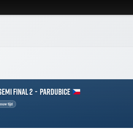
Semi final 2
-
Pardubice
jouw tijd