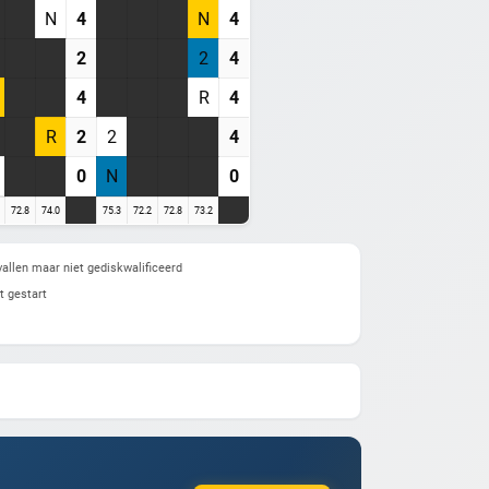
N
4
N
4
2
2
4
4
R
4
R
2
2
4
0
N
0
72.8
74.0
75.3
72.2
72.8
73.2
allen maar niet gediskwalificeerd
t gestart