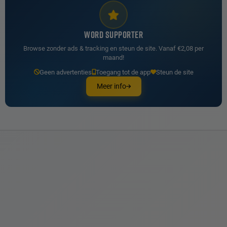
WORD SUPPORTER
Browse zonder ads & tracking en steun de site. Vanaf €2,08 per
maand!
Geen advertenties
Toegang tot de app
Steun de site
Meer info