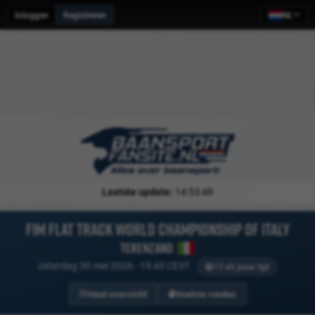
Inloggen
Registreren
NL
Laatste update:
14:53:48
FIM Flat Track World Championship of Italy
Terenzano
zaterdag 30 mei 2026 - 19:45 CEST
17:45 jouw tijd
Heat overzicht
Snelste rondes