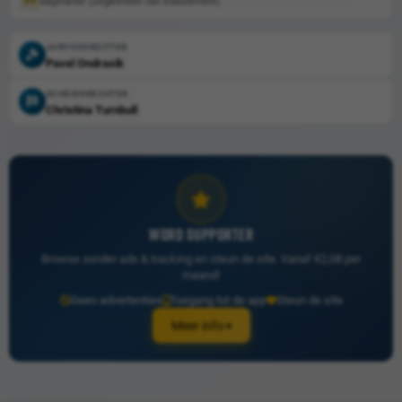
dagstarter (uitgesloten van klassement)
DS
JURYVOORZITTER
Pavel Ondrasik
SCHEIDSRECHTER
Christina Turnbull
WORD SUPPORTER
Browse zonder ads & tracking en steun de site. Vanaf €2,08 per
maand!
Geen advertenties
Toegang tot de app
Steun de site
Meer info