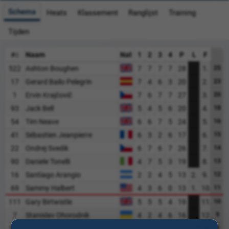
Schema
Heats
Klassement
Ranglijst
Training
Tijden
#
Naam
Nat
1
2
3
4
P
L
F
522
Ashton Boughen
7
7
7
7
28
1.
25
17
Gerard Bailo Pelegrin
7
4
6
3
20
2.
23
1
Ervin Krajčovič
7
6
7
7
27
3.
20
93
Jack Bell
5
4
5
6
20
4.
18
54
Tim Neave
6
6
7
5
24
5.
16
41
Sébastien Jeanpierre
6
3
2
6
17
6.
15
22
Ondrej Svedik
6
7
6
7
26
7.
14
90
Daniele Tonelli
4
7
5
3
19
8.
13
16
Santiago Arangio
2
2
4
5
13
2.
9.
12
69
Sammy Halbert
4
3
6
0
13
1.
10.
11
111
Gary Birtwistle
5
5
5
4
19
11.
10
7
Stanislav Ohorodnik
4
2
4
6
16
12.
9
143
Daniele Tuzi
5
1
4
3
13
3.
8