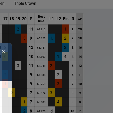
ken
Triple Crown
Best
17
18
19
20
P
L1
L2
Fin
R
GP
time
2
11
1.
20
1.
64.913
3
9
1.
2.
18
2.
65.628
0
3
13
3.
16
3.
65.141
0
0
10
1.
4.
14
4.
64.609
3
11
2.
12
5.
65.248
2
9
2.
11
6.
64.885
1
9
3.
10
7.
65.768
2
7
3.
9
8.
65.574
1
7
4.
8
9.
65.188
2
8
d
7
10.
64.926