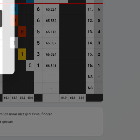
3
6
6
11.
65.224
0
6
5
12.
65.532
R
5
4
13.
65.113
1
5
3
14.
65.337
1
3
2
15.
66.524
0
1
1
16.
66.341
-
NS
-
-
NS
-
65.4
65.7
65.2
65.6
64.9
66.1
65.9
allen maar niet gediskwalificeerd
t gestart