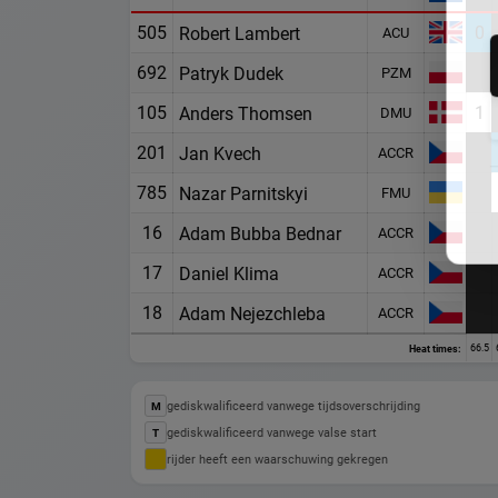
505
0
Robert Lambert
ACU
692
Patryk Dudek
PZM
105
1
Anders Thomsen
DMU
201
Jan Kvech
ACCR
785
Nazar Parnitskyi
FMU
16
Adam Bubba Bednar
ACCR
17
Daniel Klima
ACCR
18
Adam Nejezchleba
ACCR
66.5
Heat times:
gediskwalificeerd vanwege tijdsoverschrijding
M
gediskwalificeerd vanwege valse start
T
rijder heeft een waarschuwing gekregen