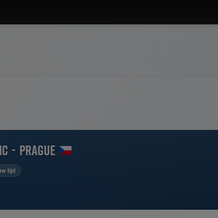
ic
-
Prague
w tijd