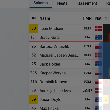
Schema
Heats
Klassement
Ra
#
Naam
FMN
Nat
1
30
Leon Madsen
DMU
101
Brady Kurtz
MA
95
Bartosz Zmarzlik
PZM
52
Michael Jepsen Jensen
DMU
25
Jack Holder
MA
223
Kacper Woryna
PZM
415
3
Dominik Kubera
PZM
29
Andzejs Lebedevs
LaMSF
69
2
Jason Doyle
MA
46
Max Fricke
MA