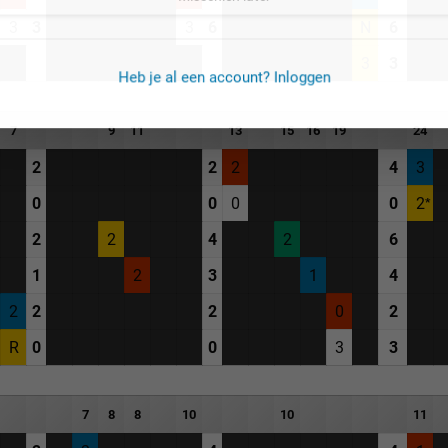
3
3
3
6
N
6
3
3
Heb je al een account? Inloggen
7
9
11
13
15
16
19
24
2
2
2
4
3
0
0
0
0
2
2
2
4
2
6
1
2
3
1
4
2
2
2
0
2
R
0
0
3
3
7
8
8
10
10
11