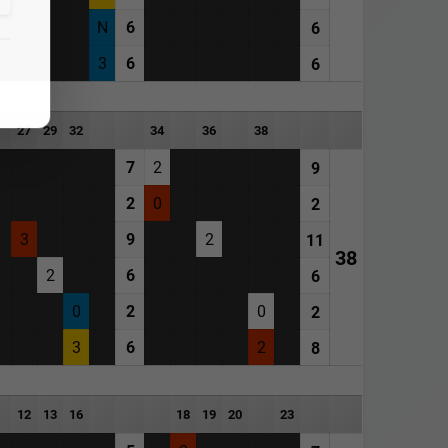
N
6
6
3
6
6
27
29
32
34
36
38
7
2
9
2
0
2
3
9
2
11
38
2
6
6
0
2
0
2
3
6
2
8
12
13
16
18
19
20
23