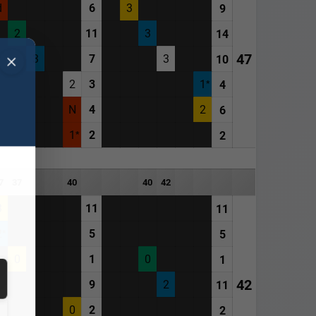
d
6
3
9
2
11
3
14
47
3
7
3
10
2
3
1
4
N
4
2
6
1
2
2
7
37
40
40
42
3
11
11
2
5
5
0
1
0
1
42
9
2
11
0
2
2