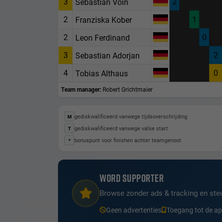
3
2
Sebastian Voin
2
1
Franziska Kober
2
0
Leon Ferdinand
3
2
Sebastian Adorjan
4
0
Tobias Althaus
Team manager:
Robert Grichtmaier
gediskwalificeerd vanwege tijdsoverschrijding
M
gediskwalificeerd vanwege valse start
T
bonuspunt voor finishen achter teamgenoot
*
WORD SUPPORTER
Browse zonder ads & tracking en steu
Geen advertenties
Toegang tot de a