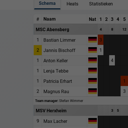
Schema
Heats
Statistieken
Naam
#
Nat
1
2
3
4
5
MSC Abensberg
4
8
12
1
3
Bastian Limmer
2
1
Jannis Bischoff
1
4
Anton Keller
1
Lenja Tebbe
1
1
Patricia Erhart
2
3
Magnus Rau
Team manager:
Stefan Wimmer
MSV Herxheim
3
5
9
Max Lacher