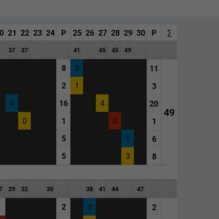
0
21
22
23
24
P
25
26
27
28
29
30
P
∑
37
37
41
45
45
49
8
3
11
2
1
3
4
16
4
20
49
0
1
0
1
5
1
6
5
3
8
7
29
32
35
38
41
44
47
1
2
d
2