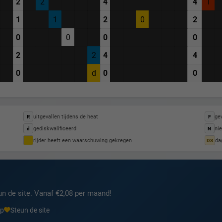
2
2
4
4
1
1
1
2
0
2
0
0
0
0
2
2
4
4
0
d
0
0
uitgevallen tijdens de heat
gev
R
F
gediskwalificeerd
nie
d
N
rijder heeft een waarschuwing gekregen
da
DS
n de site. Vanaf €2,08 per maand!
pp
Steun de site