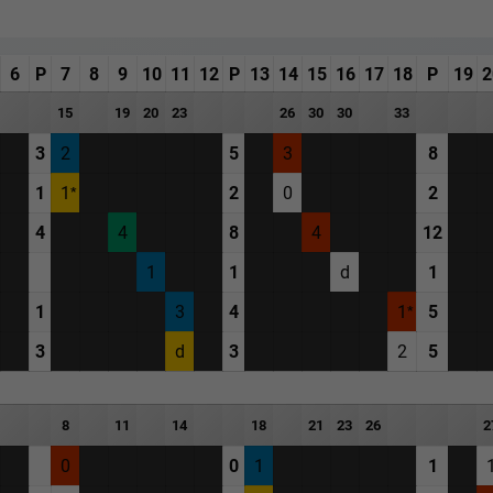
6
P
7
8
9
10
11
12
P
13
14
15
16
17
18
P
19
2
15
19
20
23
26
30
30
33
3
2
5
3
8
1
1
2
0
2
4
4
8
4
12
1
1
d
1
1
3
4
1
5
3
d
3
2
5
8
11
14
18
21
23
26
2
0
0
1
1