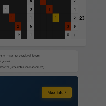
5
2
7
1
3
1
4
23
1
1
1
2
2
6
3
9
1
1
0
1
allen maar niet gediskwalificeerd
t gestart
gstarter (uitgesloten van klassement)
Meer info