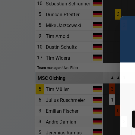
10
Sebastian Schranner
5
3
Duncan Pfeiffer
5
2
Mike Jarzcewski
9
Tim Arnold
10
Dustin Schultz
17
Tim Widera
Team manager:
Uwe Ebler
MSC Olching
4
4
7
5
3
Tim Müller
6
1
Julius Ruschmeier
3
0
Emilian Fischer
3
3
Andre Damian
5
Jeremias Ramus