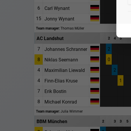
6
Carl Wynant
15
Jonny Wynant
Team manager:
Thomas Müller
AC Landshut
2
4
5
7
2
Johannes Schranner
8
0
Niklas Seemann
4
2
Maximilian Liewald
4
1
Finn-Elias Kruse
7
Erik Bostin
8
Michael Konrad
Team manager:
Julia Wimmer
BBM München
2
3
3
5