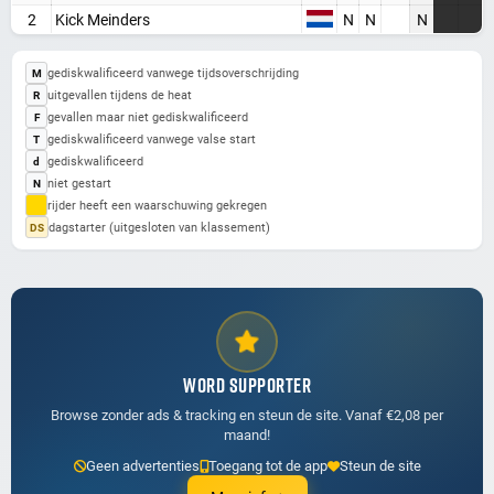
2
Kick Meinders
N
N
N
gediskwalificeerd vanwege tijdsoverschrijding
M
uitgevallen tijdens de heat
R
gevallen maar niet gediskwalificeerd
F
gediskwalificeerd vanwege valse start
T
gediskwalificeerd
d
niet gestart
N
rijder heeft een waarschuwing gekregen
dagstarter (uitgesloten van klassement)
DS
WORD SUPPORTER
Browse zonder ads & tracking en steun de site. Vanaf €2,08 per
maand!
Geen advertenties
Toegang tot de app
Steun de site