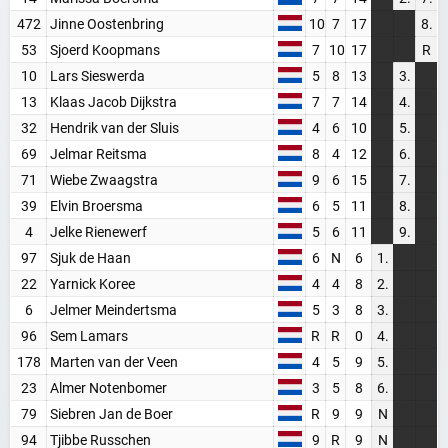
472
Jinne Oostenbring
10
7
17
8.
53
Sjoerd Koopmans
7
10
17
R
WORD LID VAN BAANSPORTFANSITE!
10
Lars Sieswerda
5
8
13
3.
Blijf op de hoogte van alle baansport evenementen
13
Klaas Jacob Dijkstra
7
7
14
4.
32
Hendrik van der Sluis
4
6
10
5.
69
Jelmar Reitsma
8
4
12
6.
Maak een gratis account aan
71
Wiebe Zwaagstra
9
6
15
7.
Word Supporter, zonder advertenties & tracking
39
Elvin Broersma
6
5
11
8.
Steun de site
4
Jelke Rienewerf
5
6
11
9.
97
Sjuk de Haan
6
N
6
1.
Registreer gratis
22
Yarnick Koree
4
4
8
2.
6
Jelmer Meindertsma
5
3
8
3.
Misschien later
96
Sem Lamars
R
R
0
4.
178
Marten van der Veen
4
5
9
5.
23
Almer Notenbomer
3
5
8
6.
Heb je al een account? Inloggen
79
Siebren Jan de Boer
R
9
9
N
94
Tjibbe Russchen
9
R
9
N