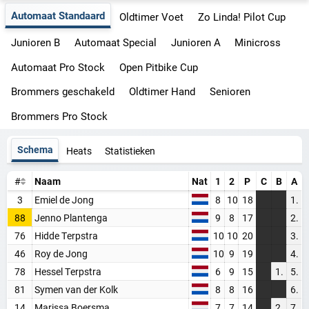
Automaat Standaard
Oldtimer Voet
Zo Linda! Pilot Cup
Junioren B
Automaat Special
Junioren A
Minicross
Automaat Pro Stock
Open Pitbike Cup
Brommers geschakeld
Oldtimer Hand
Senioren
Brommers Pro Stock
Schema
Heats
Statistieken
#
Naam
Nat
1
2
P
C
B
A
3
Emiel de Jong
8
10
18
1.
88
Jenno Plantenga
9
8
17
2.
76
Hidde Terpstra
10
10
20
3.
46
Roy de Jong
10
9
19
4.
78
Hessel Terpstra
6
9
15
1.
5.
81
Symen van der Kolk
8
8
16
6.
14
Marissa Boersma
7
7
14
2.
7.