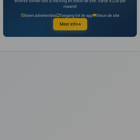
Browse zonder ads & tracking en steun de site. Vanaf €2,08 per
maand!
Geen advertenties
Toegang tot de app
Steun de site
Meer info