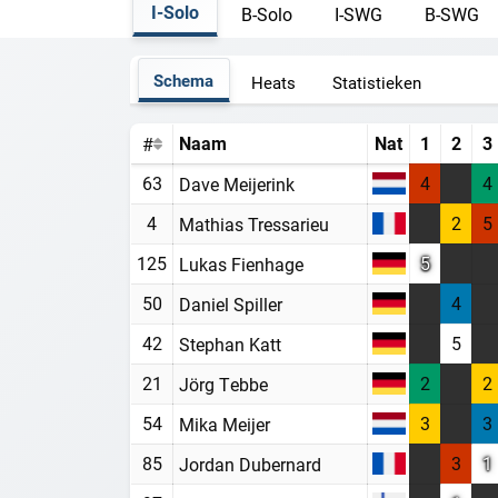
I-Solo
B-Solo
I-SWG
B-SWG
Schema
Heats
Statistieken
Naam
Nat
1
2
3
#
63
4
4
Dave Meijerink
4
2
5
Mathias Tressarieu
125
5
Lukas Fienhage
50
4
Daniel Spiller
42
5
Stephan Katt
21
2
2
Jörg Tebbe
54
3
3
Mika Meijer
85
3
1
Jordan Dubernard