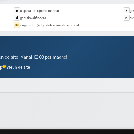
uitgevallen tijdens de heat
gev
R
F
gediskwalificeerd
nie
d
N
dagstarter (uitgesloten van klassement)
DS
n de site. Vanaf €2,08 per maand!
pp
Steun de site