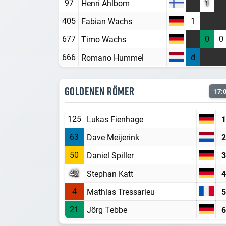
97
1
Henri Ahlbom
405
1
Fabian Wachs
677
0
0
Timo Wachs
666
d
Romano Hummel
GOLDENEN RÖMER
17:
125
Lukas Fienhage
1
63
Dave Meijerink
2
50
Daniel Spiller
3
42
Stephan Katt
4
4
Mathias Tressarieu
5
21
Jörg Tebbe
6