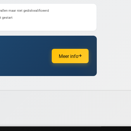
allen maar niet gediskwalificeerd
t gestart
Meer info