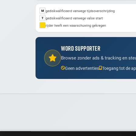
gediskwalificeerd vanwege tijdsoverschrijding
M
gediskwalificeerd vanwege valse start
T
rijder heeft een waarschuwing gekregen
WORD SUPPORTER
Browse zonder ads & tracking en steu
Geen advertenties
Toegang tot de a