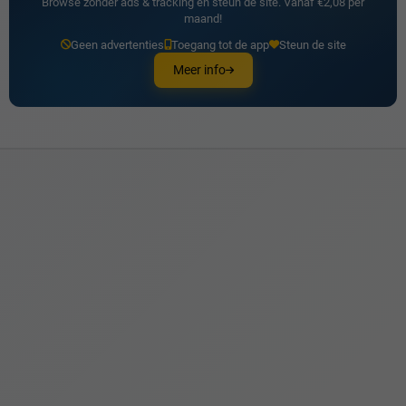
Browse zonder ads & tracking en steun de site. Vanaf €2,08 per
maand!
Geen advertenties
Toegang tot de app
Steun de site
Meer info