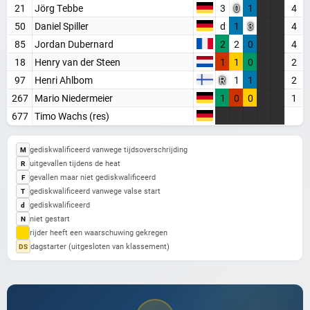
21
Jörg Tebbe
3
0
1
4
Maak een gratis account aan
50
Daniel Spiller
d
1
3
4
Word Supporter, zonder advertenties & tracking
85
Jordan Dubernard
2
2
0
4
Steun de site
18
Henry van der Steen
1
1
0
2
97
Henri Ahlbom
R
1
1
2
Registreer gratis
267
Mario Niedermeier
1
0
0
1
677
Timo Wachs (res)
Misschien later
gediskwalificeerd vanwege tijdsoverschrijding
M
Heb je al een account? Inloggen
uitgevallen tijdens de heat
R
gevallen maar niet gediskwalificeerd
F
gediskwalificeerd vanwege valse start
T
gediskwalificeerd
d
niet gestart
N
rijder heeft een waarschuwing gekregen
dagstarter (uitgesloten van klassement)
DS