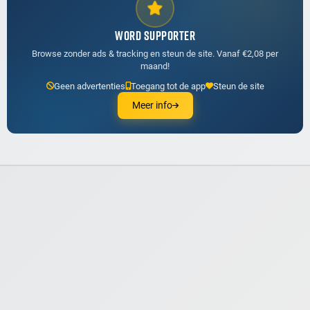
WORD SUPPORTER
Browse zonder ads & tracking en steun de site. Vanaf €2,08 per
maand!
Geen advertenties
Toegang tot de app
Steun de site
Meer info